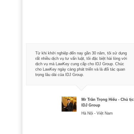
á trình
Từ khi khởi nghiệp đến nay gần 30 năm, tôi sử dụng
hài
rất nhiều dịch vụ tư vấn luật, tôi đặc biệt hài lòng với
ey:
dịch vụ mà LawKey cung cấp cho IDJ Group. Chúc
xác -
cho LawKey ngày càng phát triển và là đối tác quan
trọng lâu dài của IDJ Group.
& CEO
Mr Trần Trọng Hiếu - Chủ tị
IDJ Group
Hà Nội - Việt Nam