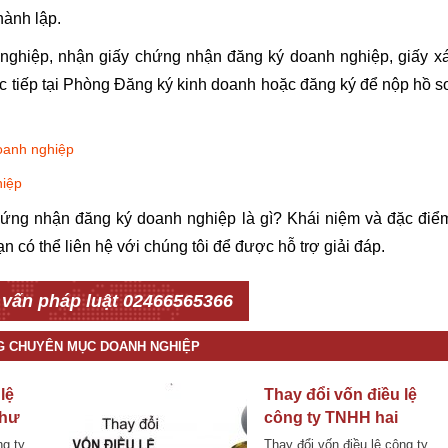
hành lập.
nghiệp, nhận giấy chứng nhận đăng ký doanh nghiệp, giấy x
c tiếp tại Phòng Đăng ký kinh doanh hoặc đăng ký để nộp hồ s
oanh nghiệp
hiệp
chứng nhận đăng ký doanh nghiệp là gì? Khái niệm và đặc điể
 có thể liên hệ với chúng tôi để được hỗ trợ giải đáp.
 vấn pháp luật 02466565366
NG CHUYÊN MỤC DOANH NGHIỆP
lệ
Thay đổi vốn điều lệ
như
công ty TNHH hai
à Thủ
thành viên trở lên như
ng ty
Thay đổi vốn điều lệ công ty