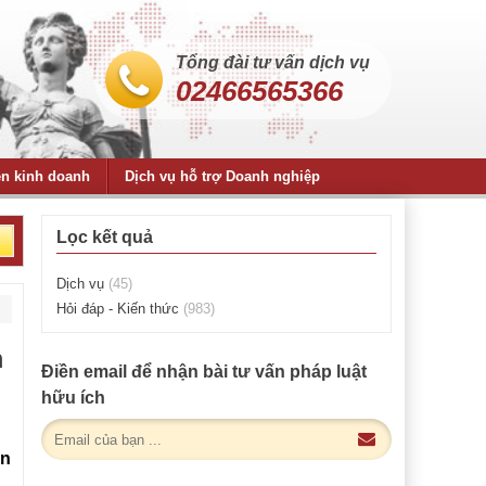
Tổng đài tư vấn dịch vụ
02466565366
ện kinh doanh
Dịch vụ hỗ trợ Doanh nghiệp
Lọc kết quả
Dịch vụ
(45)
Hỏi đáp - Kiến thức
(983)
m
Điền email để nhận bài tư vấn pháp luật
hữu ích
ận