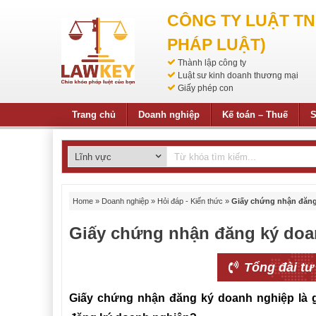
CÔNG TY LUẬT T
PHÁP LUẬT)
Thành lập công ty
Luật sư kinh doanh thương mại
Giấy phép con
Trang chủ
Doanh nghiệp
Kế toán – Thuế
S
Home
»
Doanh nghiệp
»
Hỏi đáp - Kiến thức
»
Giấy chứng nhận đăng 
Giấy chứng nhận đăng ký doan
Tổng đài tư
Giấy chứng nhận đăng ký doanh nghiệp là g