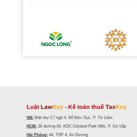
Luật
Law
Key
-
Kế toán thuế
Tax
Key
HN:
Biệt thự C7 ngõ 4, Đỗ Đức Dục, P. Từ Liêm
HCM:
26 đường 04, KDC Cityland Park Hills, P. Gò Vấp
Hải Phòng:
44, TDP 4, An Dương