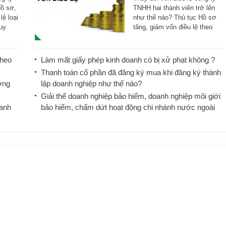
thế nào?
Hồ sơ,
TNHH hai thành viên trở lên
lệ loại
như thế nào? Thủ tục Hồ sơ
uy
tăng, giảm vốn điều lệ theo
quy định [...]
theo
Làm mất giấy phép kinh doanh có bị xử phạt không ?
Thanh toán cổ phần đã đăng ký mua khi đăng ký thành
ơng
lập doanh nghiệp như thế nào?
Giải thể doanh nghiệp bảo hiểm, doanh nghiệp môi giới
oanh
bảo hiểm, chấm dứt hoạt động chi nhánh nước ngoài