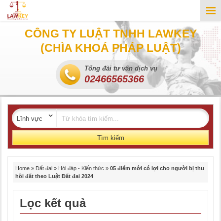
CÔNG TY LUẬT TNHH LAWKEY
(CHÌA KHOÁ PHÁP LUẬT)
Tổng đài tư vấn dịch vụ
02466565366
Tìm kiếm
Home
»
Đất đai
»
Hỏi đáp - Kiến thức
»
05 điểm mới có lợi cho người bị thu
hồi đất theo Luật Đất đai 2024
Lọc kết quả