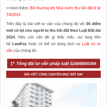
>>Xem thêm:
Bồi thường khi Nhà nước thu hồi đất ở từ
T8/2024
Trên đây là bài viết tư vấn của chúng tôi về:
05 điểm
mới có lợi cho người bị thu hồi đất theo Luật Đất đai
2024.
Nếu còn vấn đề gì thắc mắc, vui lòng liên
hệ
LawKey
hoặc có thể sử dụng dịch vụ
Luật sư tư
vấn
của chúng tôi.
Tổng đài tư vấn pháp luật 02466565366
BÀI VIẾT CÙNG CHUYÊN MỤC ĐẤT ĐAI