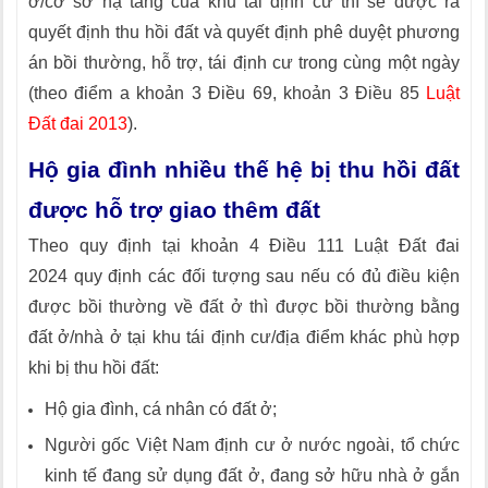
ở/cơ sở hạ tầng của khu tái định cư thì sẽ được ra
quyết định thu hồi đất và quyết định phê duyệt phương
án bồi thường, hỗ trợ, tái định cư trong cùng một ngày
(theo điểm a khoản 3 Điều 69, khoản 3 Điều 85
Luật
Đất đai 2013
).
Hộ gia đình nhiều thế hệ bị thu hồi đất
được hỗ trợ giao thêm đất
Theo quy định tại khoản 4 Điều 111 Luật Đất đai
2024 quy định các đối tượng sau nếu có đủ điều kiện
được bồi thường về đất ở thì được bồi thường bằng
đất ở/nhà ở tại khu tái định cư/địa điểm khác phù hợp
khi bị thu hồi đất:
Hộ gia đình, cá nhân có đất ở;
Người gốc Việt Nam định cư ở nước ngoài, tổ chức
kinh tế đang sử dụng đất ở, đang sở hữu nhà ở gắn