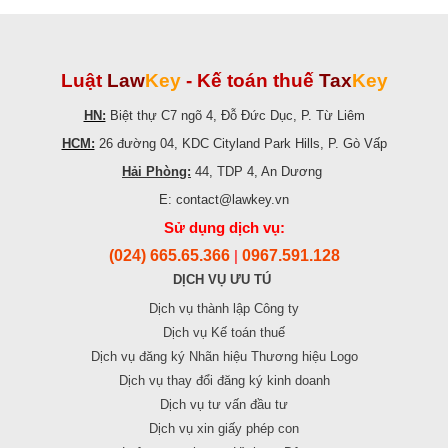
Luật
Law
Key
-
Kế toán thuế
Tax
Key
HN:
Biệt thự C7 ngõ 4, Đỗ Đức Dục, P. Từ Liêm
HCM:
26 đường 04, KDC Cityland Park Hills, P. Gò Vấp
Hải Phòng:
44, TDP 4, An Dương
E: contact@lawkey.vn
Sử dụng dịch vụ:
(024) 665.65.366
0967.591.128
|
DỊCH VỤ ƯU TÚ
Dịch vụ thành lập Công ty
Dịch vụ Kế toán thuế
Dịch vụ đăng ký Nhãn hiệu Thương hiệu Logo
Dịch vụ thay đổi đăng ký kinh doanh
Dịch vụ tư vấn đầu tư
Dịch vụ xin giấy phép con