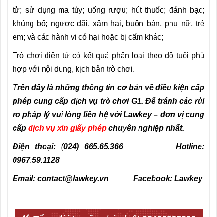
tử; sử dụng ma túy; uống rượu; hút thuốc; đánh bạc;
khủng bố; ngược đãi, xâm hại, buôn bán, phụ nữ, trẻ
em; và các hành vi có hại hoặc bị cấm khác;
Trò chơi điện tử có kết quả phân loại theo độ tuổi phù
hợp với nội dung, kịch bản trò chơi.
Trên đây là những thông tin cơ bản về điều kiện cấp
phép cung cấp dịch vụ trò chơi G1.
Để tránh các rủi
ro pháp lý vui lòng liên hệ với Lawkey – đơn vị cung
cấp
dịch vụ xin giấy phép
chuyên nghiệp nhất.
Điện thoại: (024) 665.65.366 Hotline:
0967.59.1128
Email: contact@lawkey.vn Facebook: Lawkey