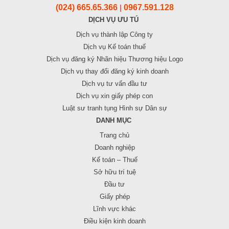
(024) 665.65.366
0967.591.128
|
DỊCH VỤ ƯU TÚ
Dịch vụ thành lập Công ty
Dịch vụ Kế toán thuế
Dịch vụ đăng ký Nhãn hiệu Thương hiệu Logo
Dịch vụ thay đổi đăng ký kinh doanh
Dịch vụ tư vấn đầu tư
Dịch vụ xin giấy phép con
Luật sư tranh tụng Hình sự Dân sự
DANH MỤC
Trang chủ
Doanh nghiệp
Kế toán – Thuế
Sở hữu trí tuệ
Đầu tư
Giấy phép
Lĩnh vực khác
Điều kiện kinh doanh