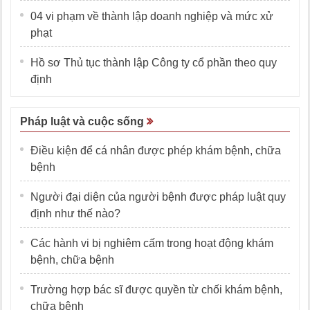
04 vi phạm về thành lập doanh nghiệp và mức xử
phạt
Hồ sơ Thủ tục thành lập Công ty cổ phần theo quy
định
Pháp luật và cuộc sống
Điều kiện để cá nhân được phép khám bệnh, chữa
bệnh
Người đại diện của người bệnh được pháp luật quy
định như thế nào?
Các hành vi bị nghiêm cấm trong hoạt động khám
bệnh, chữa bệnh
Trường hợp bác sĩ được quyền từ chối khám bệnh,
chữa bệnh