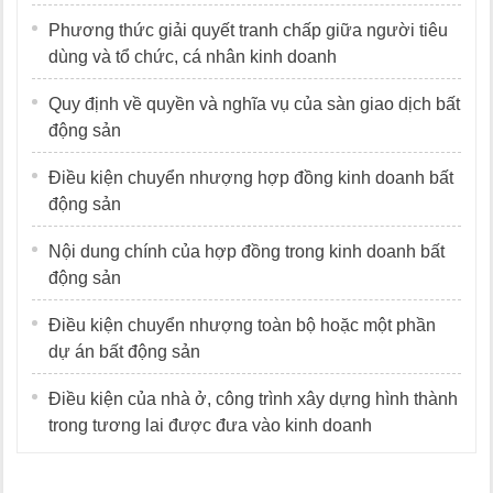
Phương thức giải quyết tranh chấp giữa người tiêu
dùng và tổ chức, cá nhân kinh doanh
Quy định về quyền và nghĩa vụ của sàn giao dịch bất
động sản
Điều kiện chuyển nhượng hợp đồng kinh doanh bất
động sản
Nội dung chính của hợp đồng trong kinh doanh bất
động sản
Điều kiện chuyển nhượng toàn bộ hoặc một phần
dự án bất động sản
Điều kiện của nhà ở, công trình xây dựng hình thành
trong tương lai được đưa vào kinh doanh