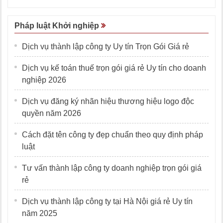
Pháp luật Khởi nghiệp
Dịch vụ thành lập công ty Uy tín Trọn Gói Giá rẻ
Dịch vụ kế toán thuế trọn gói giá rẻ Uy tín cho doanh
nghiệp 2026
Dịch vụ đăng ký nhãn hiệu thương hiệu logo độc
quyền năm 2026
Cách đặt tên công ty đẹp chuẩn theo quy định pháp
luật
Tư vấn thành lập công ty doanh nghiệp trọn gói giá
rẻ
Dịch vụ thành lập công ty tại Hà Nội giá rẻ Uy tín
năm 2025