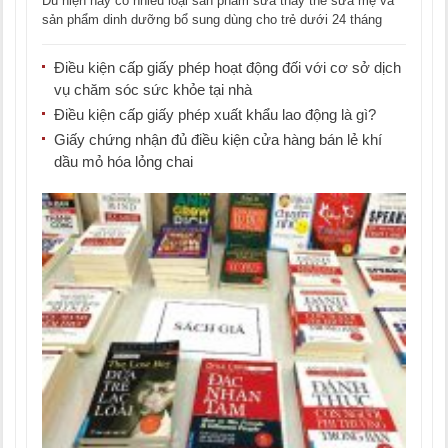
Dù hiện nay có nhiều loại sản phẩm sữa thay thế sữa mẹ và
sản phẩm dinh dưỡng bổ sung dùng cho trẻ dưới 24 tháng
tuổi [...]
Điều kiện cấp giấy phép hoạt động đối với cơ sở dịch
vụ chăm sóc sức khỏe tại nhà
Điều kiện cấp giấy phép xuất khẩu lao động là gì?
Giấy chứng nhận đủ điều kiện cửa hàng bán lẻ khí
dầu mỏ hóa lỏng chai