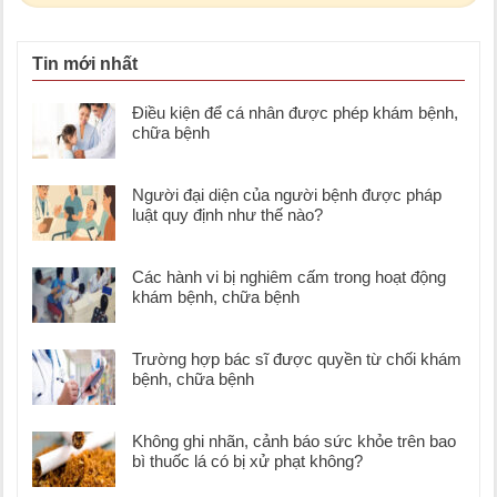
Tin mới nhất
Điều kiện để cá nhân được phép khám bệnh,
chữa bệnh
Người đại diện của người bệnh được pháp
luật quy định như thế nào?
Các hành vi bị nghiêm cấm trong hoạt động
khám bệnh, chữa bệnh
Trường hợp bác sĩ được quyền từ chối khám
bệnh, chữa bệnh
Không ghi nhãn, cảnh báo sức khỏe trên bao
bì thuốc lá có bị xử phạt không?