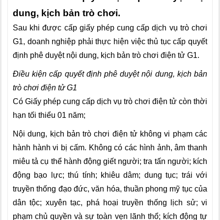
dung, kịch bản trò chơi.
Sau khi được cấp giấy phép cung cấp dịch vụ trò chơi
G1, doanh nghiệp phải thực hiện việc thủ tục
cấp quyết
định phê duyệt nội dung, kịch bản trò chơi điện tử G1.
Điều kiện cấp quyết định phê duyệt nội dung, kịch bản
trò chơi điện tử G
1
Có Giấy phép cung cấp dịch vụ trò chơi điện tử còn thời
hạn tối thiểu 01 năm;
Nội dung, kịch bản trò chơi điện tử không vi phạm các
hành hành vi bị cấm. Không có các hình ảnh, âm thanh
miêu tả cụ thể hành động giết người; tra tấn người; kích
động bạo lực; thú tính; khi
ê
u dâm; dung tục; trái với
truyền thống đạo đức, văn hóa, thuần phong mỹ tục của
dân tộc; xuyên tạc, phá hoại truyền thống lịch sử; vi
phạm chủ quyền và sự toàn vẹn lãnh thổ; kích động tự