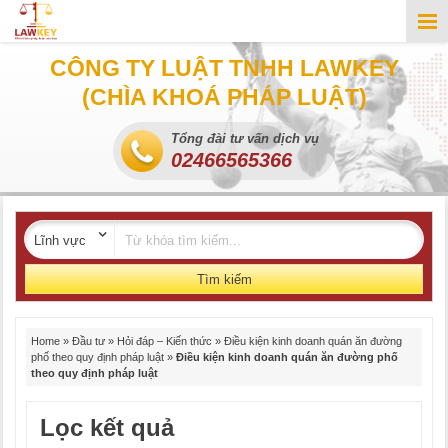
CÔNG TY LUẬT TNHH LAWKEY
(CHÌA KHOÁ PHÁP LUẬT)
Tổng đài tư vấn dịch vụ
02466565366
Tìm kiếm
Home
»
Đầu tư
»
Hỏi đáp – Kiến thức
»
Điều kiện kinh doanh quán ăn đường
phố theo quy định pháp luật
»
Điều kiện kinh doanh quán ăn đường phố
theo quy định pháp luật
Lọc kết quả