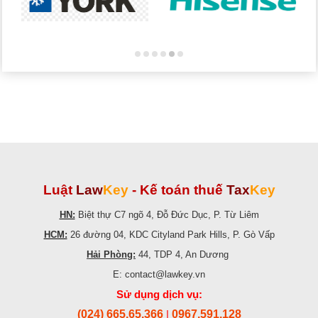
Luật
Law
Key
-
Kế toán thuế
Tax
Key
HN:
Biệt thự C7 ngõ 4, Đỗ Đức Dục, P. Từ Liêm
HCM:
26 đường 04, KDC Cityland Park Hills, P. Gò Vấp
Hải Phòng:
44, TDP 4, An Dương
E: contact@lawkey.vn
Sử dụng dịch vụ:
(024) 665.65.366
0967.591.128
|