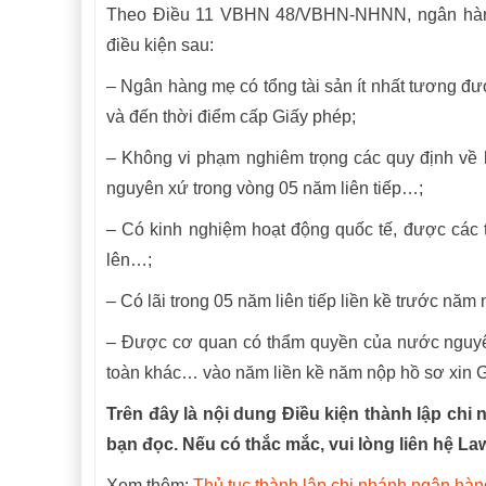
Theo Điều 11 VBHN 48/VBHN-NHNN, ngân hàng
điều kiện sau:
– Ngân hàng mẹ có tổng tài sản ít nhất tương đ
và đến thời điểm cấp Giấy phép;
– Không vi phạm nghiêm trọng các quy định về 
nguyên xứ trong vòng 05 năm liên tiếp…;
– Có kinh nghiệm hoạt động quốc tế, được các t
lên…;
– Có lãi trong 05 năm liên tiếp liền kề trước nă
– Được cơ quan có thẩm quyền của nước nguyên 
toàn khác… vào năm liền kề năm nộp hồ sơ xin G
Trên đây là nội dung Điều kiện thành lập ch
bạn đọc. Nếu có thắc mắc, vui lòng liên hệ La
Xem thêm:
Thủ tục thành lập chi nhánh ngân hàn