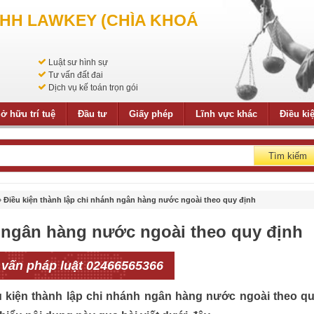
NHH LAWKEY (CHÌA KHOÁ
Luật sư hình sự
Tư vấn đất đai
Dịch vụ kế toán trọn gói
ở hữu trí tuệ
Đầu tư
Giấy phép
Lĩnh vực khác
Điều ki
Tìm kiếm
»
Điều kiện thành lập chi nhánh ngân hàng nước ngoài theo quy định
h ngân hàng nước ngoài theo quy định
 vấn pháp luật 02466565366
u kiện thành lập chi nhánh ngân hàng nước ngoài theo q