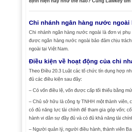
định hiện nay như thế nào? Cùng Lawkey tìm h
Chi nhánh ngân hàng nước ngoài l
Chi nhánh ngân hàng nước ngoài là đơn vị phụ 
được ngân hàng nước ngoài bảo đảm chịu trách 
ngoài tại Việt Nam.
Điều kiện về hoạt động của chi n
Theo Điều 20.3 Luật các tổ chức tín dụng hợp n
đủ các điều kiện sau đây:
– Có vốn điều lệ, vốn được cấp tối thiểu bằng m
– Chủ sở hữu là công ty TNHH một thành viên, c
có đủ năng lực tài chính để tham gia góp vốn; c
hành vi dân sự đầy đủ và có đủ khả năng tài chín
– Người quản lý, người điều hành, thành viên Ban