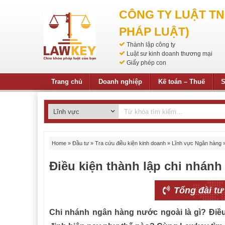
CÔNG TY LUẬT T
PHÁP LUẬT)
Thành lập công ty
Luật sư kinh doanh thương mại
Giấy phép con
Trang chủ
Doanh nghiệp
Kế toán – Thuế
S
Home
»
Đầu tư
»
Tra cứu điều kiện kinh doanh
»
Lĩnh vực Ngân hàng
Điều kiện thành lập chi nhán
Tổng đài tư
Chi nhánh ngân hàng nước ngoài là gì? Điề