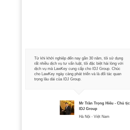
á trình
Từ khi khởi nghiệp đến nay gần 30 năm, tôi sử dụng
hài
rất nhiều dịch vụ tư vấn luật, tôi đặc biệt hài lòng với
ey:
dịch vụ mà LawKey cung cấp cho IDJ Group. Chúc
xác -
cho LawKey ngày càng phát triển và là đối tác quan
trọng lâu dài của IDJ Group.
& CEO
Mr Trần Trọng Hiếu - Chủ tị
IDJ Group
Hà Nội - Việt Nam