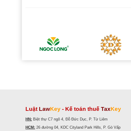
Luật
Law
Key
-
Kế toán thuế
Tax
Key
HN:
Biệt thự C7 ngõ 4, Đỗ Đức Dục, P. Từ Liêm
HCM:
26 đường 04, KDC Cityland Park Hills, P. Gò Vấp