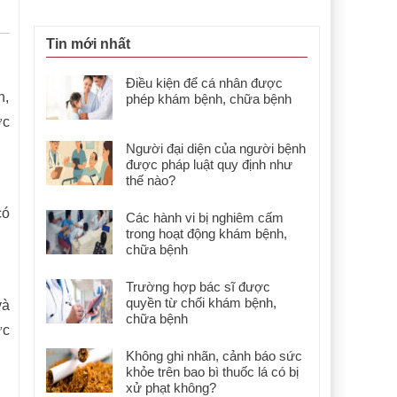
Tin mới nhất
Điều kiện để cá nhân được
n,
phép khám bệnh, chữa bệnh
ớc
Người đại diện của người bệnh
được pháp luật quy định như
thế nào?
có
Các hành vi bị nghiêm cấm
trong hoạt động khám bệnh,
chữa bệnh
Trường hợp bác sĩ được
quyền từ chối khám bệnh,
và
chữa bệnh
ực
Không ghi nhãn, cảnh báo sức
khỏe trên bao bì thuốc lá có bị
xử phạt không?