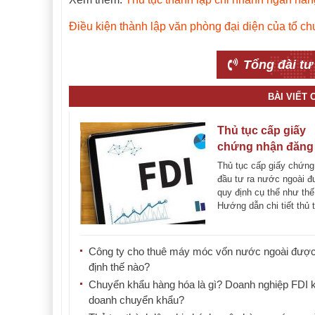
Điều kiện thành lập văn phòng đại diện của tổ c
Tổng đài tư
BÀI VIẾT
Thủ tục cấp giấy
chứng nhận đăng
đầu tư ra nước ng
Thủ tục cấp giấy chứng
đầu tư ra nước ngoài 
quy định cụ thể như th
Hướng dẫn chi tiết thủ tụ
Công ty cho thuê máy móc vốn nước ngoài đượ
định thế nào?
Chuyển khẩu hàng hóa là gì? Doanh nghiệp FDI k
doanh chuyển khẩu?