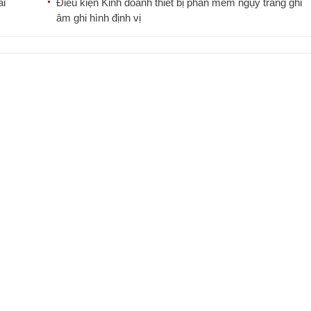
ài
Điều kiện Kinh doanh thiết bị phần mềm ngụy trang ghi
âm ghi hình định vị