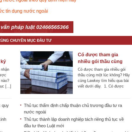
hức tín dụng nước ngoài
 vấn pháp luật 02466565366
 CÙNG CHUYÊN MỤC ĐẦU TƯ
Có được tham gia
 ký
nhiều gói thầu cùng
oài
một lúc không?
 nhận
Có được tham gia nhiều gói
được
thầu cùng một lúc không? Hãy
ế nào?
cùng Lawkey tìm hiểu qua bài
c [...]
viết dưới đây. 1. Có được
tham [...]
c quy
Thủ tục thẩm định chấp thuận chủ trương đầu tư ra
nước ngoài
inh
Thủ tục thành lập doanh nghiệp tách riêng thủ tục về
đầu tư theo Luật mới