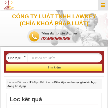
CÔNG TY LUẬT TNHH LAWKEY
(CHÌA KHOÁ PHÁP LUẬT)
Tổng đài tư vấn dịch vụ
02466565366
Tìm kiếm
Home
»
Dân sự
»
Hỏi đáp - Kiến thức
»
Điều kiện và thủ tục giao kết hợp
đồng tín dụng
Lọc kết quả