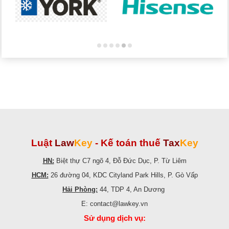
Luật
Law
Key
-
Kế toán thuế
Tax
Key
HN:
Biệt thự C7 ngõ 4, Đỗ Đức Dục, P. Từ Liêm
HCM:
26 đường 04, KDC Cityland Park Hills, P. Gò Vấp
Hải Phòng:
44, TDP 4, An Dương
E: contact@lawkey.vn
Sử dụng dịch vụ: