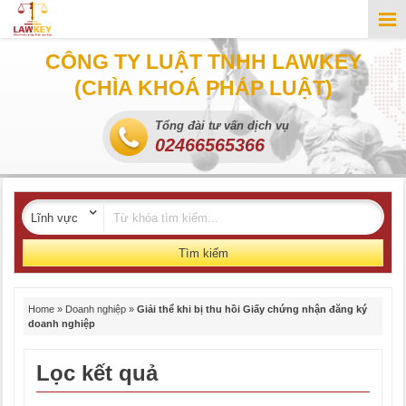
CÔNG TY LUẬT TNHH LAWKEY
(CHÌA KHOÁ PHÁP LUẬT)
Tổng đài tư vấn dịch vụ
02466565366
Tìm kiếm
Home
»
Doanh nghiệp
»
Giải thể khi bị thu hồi Giấy chứng nhận đăng ký
doanh nghiệp
Lọc kết quả