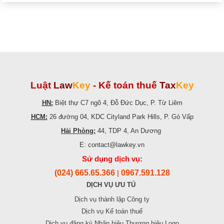
Luật
Law
Key
-
Kế toán thuế
Tax
Key
HN:
Biệt thự C7 ngõ 4, Đỗ Đức Dục, P. Từ Liêm
HCM:
26 đường 04, KDC Cityland Park Hills, P. Gò Vấp
Hải Phòng:
44, TDP 4, An Dương
E: contact@lawkey.vn
Sử dụng dịch vụ:
(024) 665.65.366
0967.591.128
|
DỊCH VỤ ƯU TÚ
Dịch vụ thành lập Công ty
Dịch vụ Kế toán thuế
Dịch vụ đăng ký Nhãn hiệu Thương hiệu Logo