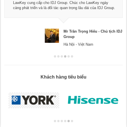
dụng dịch vụ tư vấn pháp luật và kế
húc cho LawKey ngày
Chúc các bạn phát triển hơn, phục 
ọng lâu dài của IDJ Group.
doanh nghiệp.
ần Trọng Hiếu - Chủ tịch IDJ
Mr D
p
Hà Nộ
i - Việt Nam
Khách hàng tiêu biểu