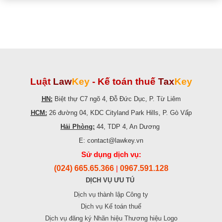
Luật
Law
Key
-
Kế toán thuế
Tax
Key
HN:
Biệt thự C7 ngõ 4, Đỗ Đức Dục, P. Từ Liêm
HCM:
26 đường 04, KDC Cityland Park Hills, P. Gò Vấp
Hải Phòng:
44, TDP 4, An Dương
E: contact@lawkey.vn
Sử dụng dịch vụ:
(024) 665.65.366
0967.591.128
|
DỊCH VỤ ƯU TÚ
Dịch vụ thành lập Công ty
Dịch vụ Kế toán thuế
Dịch vụ đăng ký Nhãn hiệu Thương hiệu Logo