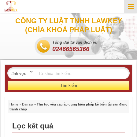
CÔNG TY LUẬT TNHH LAWKEY
(CHÌA KHOÁ PHÁP LUẬT)
Tổng đài tư vấn dịch vụ
02466565366
Tìm kiếm
Home
»
Dân sự
»
Thủ tục yêu cầu áp dụng biện pháp kê biên tài sản đang
tranh chấp
Lọc kết quả