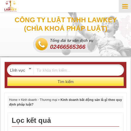
CÔNG TY LUẬT TNHH LAWKEY
(CHÌA KHOÁ PHÁP LUẬT)
Tổng đài tư vấn dịch vụ
02466565366
Tìm kiếm
Home
»
Kinh doanh - Thương mại
»
Kinh doanh bất động sản là gì theo quy
định pháp luật?
Lọc kết quả