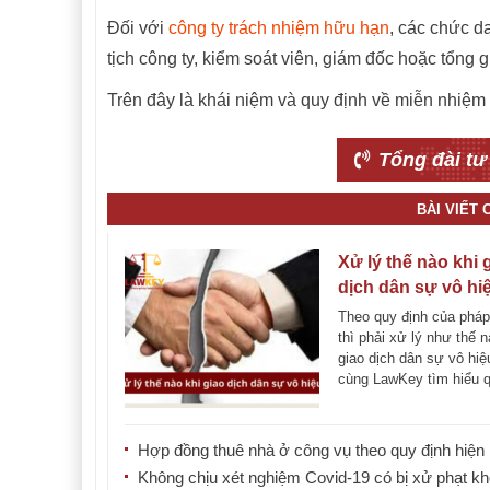
Đối với
công ty trách nhiệm hữu hạn
, các chức d
tịch công ty, kiểm soát viên, giám đốc hoặc tổng
Trên đây là khái niệm và quy định về miễn nhiệ
Tổng đài tư
BÀI VIẾT
Xử lý thế nào khi 
dịch dân sự vô hi
Theo quy định của pháp
thì phải xử lý như thế n
giao dịch dân sự vô hi
cùng LawKey tìm hiểu q
viết [...]
Hợp đồng thuê nhà ở công vụ theo quy định hiện
Không chịu xét nghiệm Covid-19 có bị xử phạt k