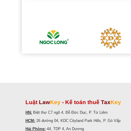
Luật
Law
Key
-
Kế toán thuế
Tax
Key
HN:
Biệt thự C7 ngõ 4, Đỗ Đức Dục, P. Từ Liêm
HCM:
26 đường 04, KDC Cityland Park Hills, P. Gò Vấp
Hải Phòng:
44, TDP 4, An Dương