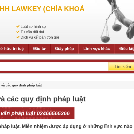
NHH LAWKEY (CHÌA KHOÁ
Luật sư hình sự
Tư vấn đất đai
Dịch vụ kế toán trọn gói
ở hữu trí tuệ
Đầu tư
Giấy phép
Lĩnh vực khác
Điều ki
Tìm kiếm
 và các quy định pháp luật
và các quy định pháp luật
 vấn pháp luật 02466565366
 pháp luật. Miễn nhiệm được áp dụng ở những lĩnh vực nào