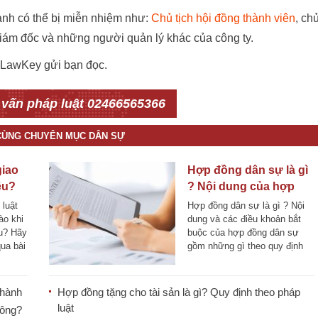
anh có thể bị miễn nhiệm như:
Chủ tịch hội đồng thành viên
, ch
 giám đốc và những người quản lý khác của công ty.
m LawKey gửi bạn đọc.
 vấn pháp luật 02466565366
 CÙNG CHUYÊN MỤC DÂN SỰ
giao
Hợp đồng dân sự là gì
ệu?
? Nội dung của hợp
đồng theo quy định
 luật
Hợp đồng dân sự là gì ? Nội
của pháp luật
ào khi
dung và các điều khoản bắt
ệu? Hãy
buộc của hợp đồng dân sự
ua bài
gồm những gì theo quy định
mới [...]
 hành
Hợp đồng tặng cho tài sản là gì? Quy định theo pháp
luật
hông?