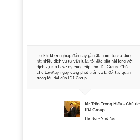
á trình
Từ khi khởi nghiệp đến nay gần 30 năm, tôi sử dụng
hài
rất nhiều dịch vụ tư vấn luật, tôi đặc biệt hài lòng với
ey:
dịch vụ mà LawKey cung cấp cho IDJ Group. Chúc
xác -
cho LawKey ngày càng phát triển và là đối tác quan
trọng lâu dài của IDJ Group.
& CEO
Mr Trần Trọng Hiếu - Chủ tị
IDJ Group
Hà Nội - Việt Nam