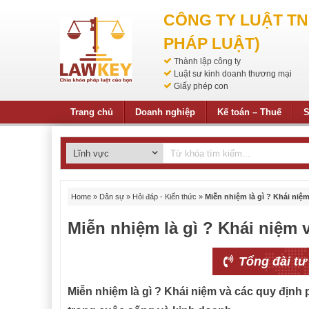
CÔNG TY LUẬT T
PHÁP LUẬT)
Thành lập công ty
Luật sư kinh doanh thương mại
Giấy phép con
Trang chủ
Doanh nghiệp
Kế toán – Thuế
S
Home
»
Dân sự
»
Hỏi đáp - Kiến thức
»
Miễn nhiệm là gì ? Khái niệm
Miễn nhiệm là gì ? Khái niệm 
Tổng đài tư
Miễn nhiệm là gì ? Khái niệm và các quy định