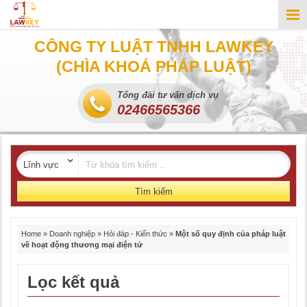
CÔNG TY LUẬT TNHH LAWKEY
(CHÌA KHOÁ PHÁP LUẬT)
Tổng đài tư vấn dịch vụ
02466565366
Tìm kiếm
Home
»
Doanh nghiệp
»
Hỏi đáp - Kiến thức
»
Một số quy định của pháp luật
về hoạt động thương mại điện tử
Lọc kết quả