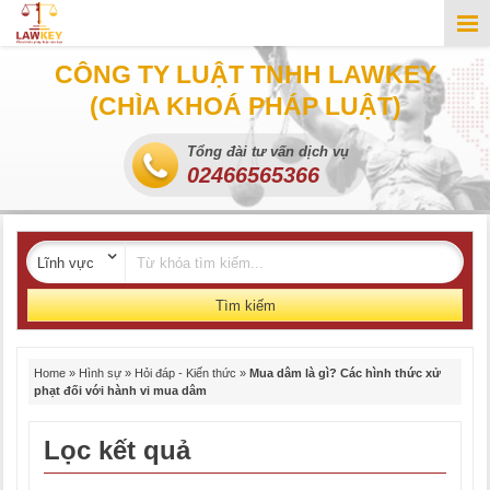
CÔNG TY LUẬT TNHH LAWKEY
(CHÌA KHOÁ PHÁP LUẬT)
Tổng đài tư vấn dịch vụ
02466565366
Tìm kiếm
Home
»
Hình sự
»
Hỏi đáp - Kiến thức
»
Mua dâm là gì? Các hình thức xử
phạt đối với hành vi mua dâm
Lọc kết quả