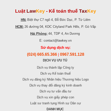
Luật
Law
Key
-
Kế toán thuế
Tax
Key
HN:
Biệt thự C7 ngõ 4, Đỗ Đức Dục, P. Từ Liêm
HCM:
26 đường 04, KDC Cityland Park Hills, P. Gò Vấp
Hải Phòng:
44, TDP 4, An Dương
E: contact@lawkey.vn
Sử dụng dịch vụ:
(024) 665.65.366
0967.591.128
|
DỊCH VỤ ƯU TÚ
Dịch vụ thành lập Công ty
Dịch vụ Kế toán thuế
Dịch vụ đăng ký Nhãn hiệu Thương hiệu Logo
Dịch vụ thay đổi đăng ký kinh doanh
Dịch vụ tư vấn đầu tư
Dịch vụ xin giấy phép con
Luật sư tranh tụng Hình sự Dân sự
DANH MỤC