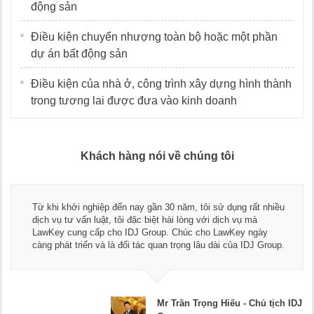
động sản
Điều kiện chuyển nhượng toàn bộ hoặc một phần
dự án bất động sản
Điều kiện của nhà ở, công trình xây dựng hình thành
trong tương lai được đưa vào kinh doanh
Khách hàng nói về chúng tôi
Thay mặt Công ty Dương Cafe, tôi x
ăm, tôi sử dụng rất nhiều
ngũ luật sư, kế toán của LawKey. T
 lòng với dịch vụ mà
dụng dịch vụ tư vấn pháp luật và kế
húc cho LawKey ngày
Chúc các bạn phát triển hơn, phục 
ọng lâu dài của IDJ Group.
doanh nghiệp.
ần Trọng Hiếu - Chủ tịch IDJ
Mr D