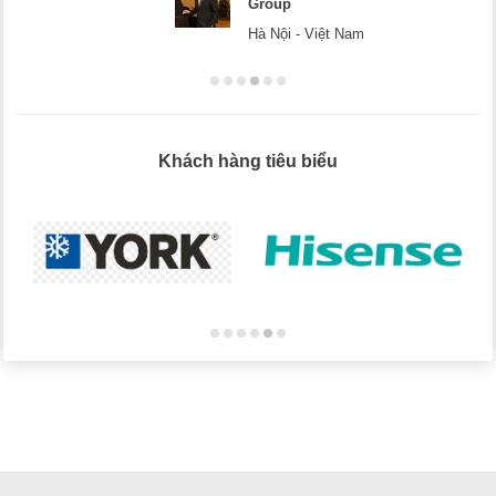
p
Hà Nộ
i - Việt Nam
Khách hàng tiêu biểu