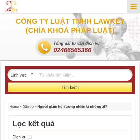
CÔNG TY LUẬT TNHH LAWKEY
(CHÌA KHOÁ PHÁP LUẬT)
Tổng đài tư vấn dịch vụ
02466565366
Tìm kiếm
Home
»
Dân sự
»
Người giám hộ đương nhiên là những ai?
Lọc kết quả
Dịch vụ
(1)