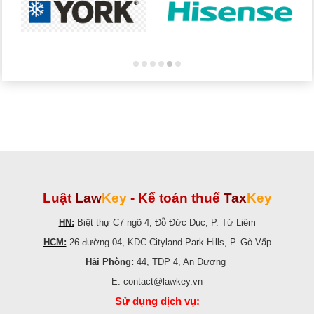
Luật
Law
Key
-
Kế toán thuế
Tax
Key
HN:
Biệt thự C7 ngõ 4, Đỗ Đức Dục, P. Từ Liêm
HCM:
26 đường 04, KDC Cityland Park Hills, P. Gò Vấp
Hải Phòng:
44, TDP 4, An Dương
E: contact@lawkey.vn
Sử dụng dịch vụ: