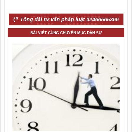
Tổng đài tư vấn pháp luật 02466565366
BÀI VIẾT CÙNG CHUYÊN MỤC DÂN SỰ