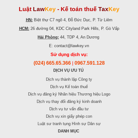
Luật
Law
Key
-
Kế toán thuế
Tax
Key
HN:
Biệt thự C7 ngõ 4, Đỗ Đức Dục, P. Từ Liêm
HCM:
26 đường 04, KDC Cityland Park Hills, P. Gò Vấp
Hải Phòng:
44, TDP 4, An Dương
E: contact@lawkey.vn
Sử dụng dịch vụ:
(024) 665.65.366
0967.591.128
|
DỊCH VỤ ƯU TÚ
Dịch vụ thành lập Công ty
Dịch vụ Kế toán thuế
Dịch vụ đăng ký Nhãn hiệu Thương hiệu Logo
Dịch vụ thay đổi đăng ký kinh doanh
Dịch vụ tư vấn đầu tư
Dịch vụ xin giấy phép con
Luật sư tranh tụng Hình sự Dân sự
DANH MỤC