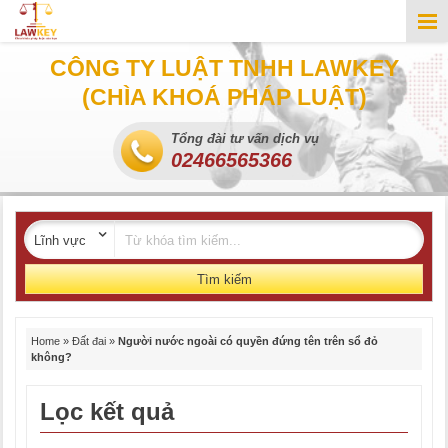
CÔNG TY LUẬT TNHH LAWKEY
(CHÌA KHOÁ PHÁP LUẬT)
Tổng đài tư vấn dịch vụ
02466565366
Tìm kiếm
Home
»
Đất đai
»
Người nước ngoài có quyền đứng tên trên sổ đỏ
không?
Lọc kết quả