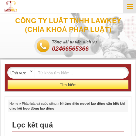
CÔNG TY LUẬT TNHH LAWKEY
(CHÌA KHOÁ PHÁP LUẬT)
Tổng đài tư vấn dịch vụ
02466565366
Tìm kiếm
Home
»
Pháp luật và cuộc sống
»
Những điều người lao động cần biết khi
giao kết hợp đồng lao động
Lọc kết quả