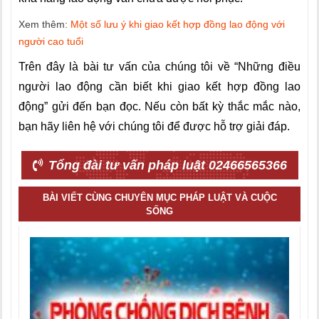
Xem thêm:
Một số lưu ý khi giao kết hợp đồng lao động với
người cao tuổi
Trên đây là bài tư vấn của chúng tôi về “Những điều
người lao động cần biết khi giao kết hợp đồng lao
động” gửi đến bạn đọc. Nếu còn bất kỳ thắc mắc nào,
bạn hãy liên hệ với chúng tôi để được hỗ trợ giải đáp.
Tổng đài tư vấn pháp luật 02466565366
BÀI VIẾT CÙNG CHUYÊN MỤC PHÁP LUẬT VÀ CUỘC
SỐNG