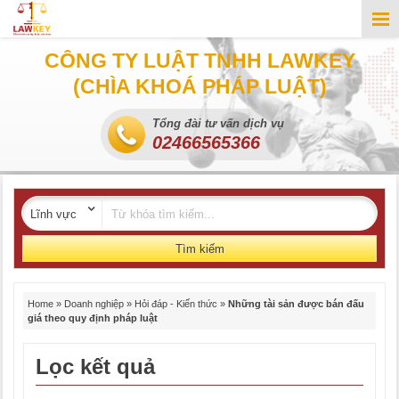
CÔNG TY LUẬT TNHH LAWKEY
(CHÌA KHOÁ PHÁP LUẬT)
Tổng đài tư vấn dịch vụ
02466565366
Tìm kiếm
Home
»
Doanh nghiệp
»
Hỏi đáp - Kiến thức
»
Những tài sản được bán đấu
giá theo quy định pháp luật
Lọc kết quả