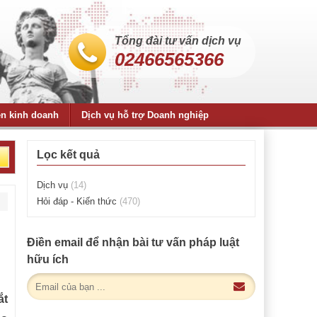
Tổng đài tư vấn dịch vụ
02466565366
ện kinh doanh
Dịch vụ hỗ trợ Doanh nghiệp
Lọc kết quả
Dịch vụ
(14)
Hỏi đáp - Kiến thức
(470)
Điền email để nhận bài tư vấn pháp luật
hữu ích
ắt