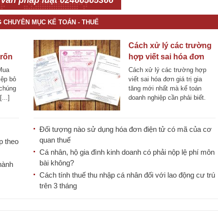
 vấn pháp luật 02466565366
G CHUYÊN MỤC KẾ TOÁN - THUẾ
Cách xử lý các trường
trốn
hợp viết sai hóa đơn
giá trị gia tăng
“Mua
Cách xử lý các trường hợp
iệp bỏ
viết sai hóa đơn giá trị gia
 chúng
tăng mới nhất mà kế toán
...]
doanh nghiệp cần phải biết.
Bài chia [...]
Đối tượng nào sử dụng hóa đơn điện tử có mã của cơ
quan thuế
p theo
Cá nhân, hộ gia đình kinh doanh có phải nộp lệ phí môn
bài không?
 hành
Cách tính thuế thu nhập cá nhân đối với lao động cư trú
trên 3 tháng