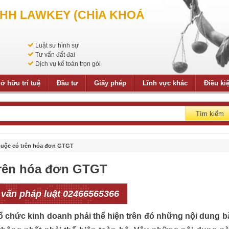
NHH LAWKEY (CHÌA KHOÁ
Luật sư hình sự
Tư vấn đất đai
Dịch vụ kế toán trọn gói
ở hữu trí tuệ
Đầu tư
Giấy phép
Lĩnh vực khác
Điều ki
Tìm kiếm
buộc có trên hóa đơn GTGT
trên hóa đơn GTGT
 vấn pháp luật 02466565366
tổ chức kinh doanh phải thể hiện trên đó những nội dung b