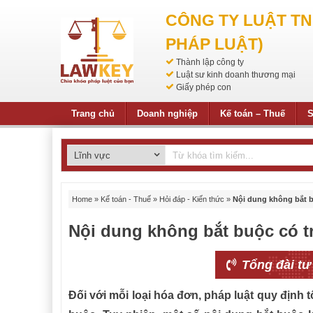
CÔNG TY LUẬT T
PHÁP LUẬT)
Thành lập công ty
Luật sư kinh doanh thương mại
Giấy phép con
Trang chủ
Doanh nghiệp
Kế toán – Thuế
S
Home
»
Kế toán - Thuế
»
Hỏi đáp - Kiến thức
»
Nội dung không bắt 
Nội dung không bắt buộc có 
Tổng đài tư
Đối với mỗi loại hóa đơn, pháp luật quy định 