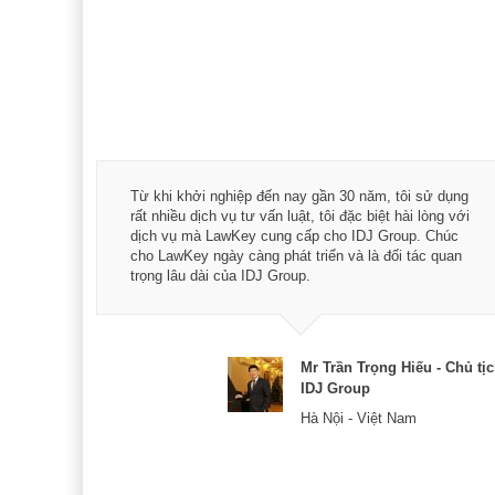
á trình
Từ khi khởi nghiệp đến nay gần 30 năm, tôi sử dụng
hài
rất nhiều dịch vụ tư vấn luật, tôi đặc biệt hài lòng với
ey:
dịch vụ mà LawKey cung cấp cho IDJ Group. Chúc
xác -
cho LawKey ngày càng phát triển và là đối tác quan
trọng lâu dài của IDJ Group.
& CEO
Mr Trần Trọng Hiếu - Chủ tị
IDJ Group
Hà Nội - Việt Nam