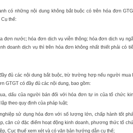
 hành có những nội dung không bắt buộc có trên hóa đơn GT
 Cụ thể:
a đơn nước; hóa đơn dịch vụ viễn thông; hóa đơn dịch vụ ng
h doanh dịch vụ thì trên hóa đơn không nhất thiết phải có ti
 đầy đủ các nội dung bắt buộc, trừ trường hợp nếu người mua 
đơn GTGT có đầy đủ các nội dung, bao gồm:
mua, dấu của người bán đối với hóa đơn tự in của tổ chức ki
lập theo quy định của pháp luật;
 nghiệp sử dụng hóa đơn với số lượng lớn, chấp hành tốt ph
iệp, căn cứ đặc điểm hoạt động kinh doanh, phương thức tổ ch
ệp, Cục thuế xem xét và có văn bản hướng dẫn cụ thể;