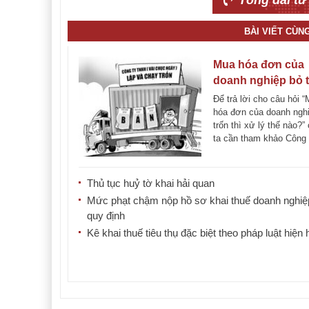
Tổng đài tư
BÀI VIẾT CÙN
Mua hóa đơn của
doanh nghiệp bỏ 
thì xử lý thế nào?
Để trả lời cho câu hỏi 
hóa đơn của doanh ngh
trốn thì xử lý thế nào?”
ta cần tham khảo Công [
Thủ tục huỷ tờ khai hải quan
Mức phạt chậm nộp hồ sơ khai thuế doanh nghiệ
quy định
Kê khai thuế tiêu thụ đặc biệt theo pháp luật hiện