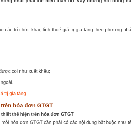
không nhất phải thể hiện toàn bộ. Vậy những nội dung n
o các tổ chức khai, tính thuế giá trị gia tăng theo phương ph
được coi như xuất khẩu;
 ngoài.
 trị gia tăng
ó trên hóa đơn GTGT
thiết thể hiện trên hóa đơn GTGT
ì mỗi hóa đơn GTGT cần phải có các nội dung bắt buộc như t