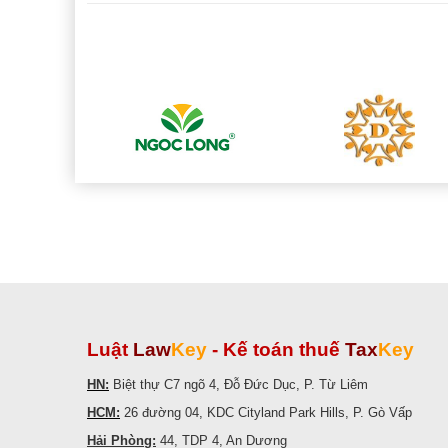
Luật
Law
Key
-
Kế toán thuế
Tax
Key
HN:
Biệt thự C7 ngõ 4, Đỗ Đức Dục, P. Từ Liêm
HCM:
26 đường 04, KDC Cityland Park Hills, P. Gò Vấp
Hải Phòng:
44, TDP 4, An Dương