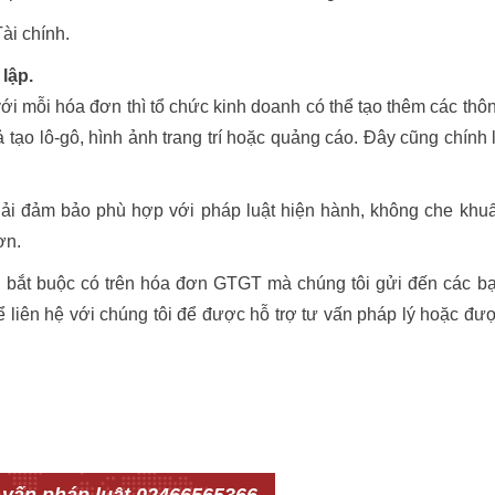
ài chính.
lập.
ới mỗi hóa đơn thì tổ chức kinh doanh có thể tạo thêm các thô
 tạo lô-gô, hình ảnh trang trí hoặc quảng cáo. Đây cũng chính 
hải đảm bảo phù hợp với pháp luật hiện hành, không che khuấ
ơn.
g bắt buộc có trên hóa đơn GTGT mà chúng tôi gửi đến các b
ể liên hệ với chúng tôi để được hỗ trợ tư vấn pháp lý hoặc đư