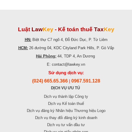
Luật
Law
Key
-
Kế toán thuế
Tax
Key
HN:
Biệt thự C7 ngõ 4, Đỗ Đức Dục, P. Từ Liêm
HCM:
26 đường 04, KDC Cityland Park Hills, P. Gò Vấp
Hải Phòng:
44, TDP 4, An Dương
E: contact@lawkey.vn
Sử dụng dịch vụ:
(024) 665.65.366
0967.591.128
|
DỊCH VỤ ƯU TÚ
Dịch vụ thành lập Công ty
Dịch vụ Kế toán thuế
Dịch vụ đăng ký Nhãn hiệu Thương hiệu Logo
Dịch vụ thay đổi đăng ký kinh doanh
Dịch vụ tư vấn đầu tư
Dịch vụ xin giấy phép con