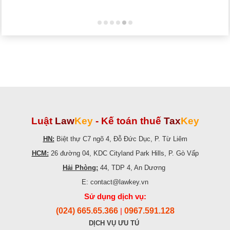
Luật
Law
Key
-
Kế toán thuế
Tax
Key
HN:
Biệt thự C7 ngõ 4, Đỗ Đức Dục, P. Từ Liêm
HCM:
26 đường 04, KDC Cityland Park Hills, P. Gò Vấp
Hải Phòng:
44, TDP 4, An Dương
E: contact@lawkey.vn
Sử dụng dịch vụ:
(024) 665.65.366
0967.591.128
|
DỊCH VỤ ƯU TÚ