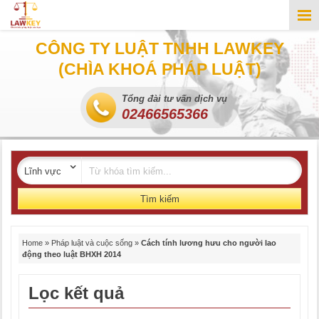
CÔNG TY LUẬT TNHH LAWKEY
(CHÌA KHOÁ PHÁP LUẬT)
Tổng đài tư vấn dịch vụ
02466565366
Tìm kiếm
Home
»
Pháp luật và cuộc sống
»
Cách tính lương hưu cho người lao
động theo luật BHXH 2014
Lọc kết quả