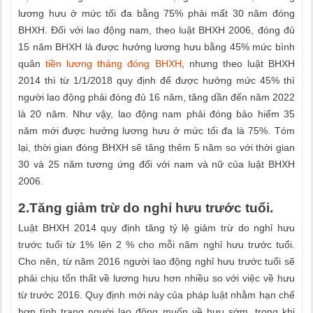
lương hưu ở mức tối đa bằng 75% phải mất 30 năm đóng
BHXH. Đối với lao động nam, theo luật BHXH 2006, đóng đủ
15 năm BHXH là được hưởng lương hưu bằng 45% mức bình
quân
tiền lương tháng đóng BHXH
, nhưng theo luật BHXH
2014 thì từ 1/1/2018 quy định để được hưởng mức 45% thì
người lao động phải đóng đủ 16 năm, tăng dần đến năm 2022
là 20 năm. Như vậy, lao động nam phải đóng bảo hiểm 35
năm mới được hưởng lương hưu ở mức tối đa là 75%. Tóm
lại, thời gian đóng BHXH sẽ tăng thêm 5 năm so với thời gian
30 và 25 năm tương ứng đối với nam và nữ của luật BHXH
2006.
2.Tăng giảm trừ do nghỉ hưu trước tuổi.
Luật BHXH 2014 quy định tăng tỷ lệ giảm trừ do nghỉ hưu
trước tuổi từ 1% lên 2 % cho mỗi năm nghỉ hưu trước tuổi.
Cho nên, từ năm 2016 người lao động nghỉ hưu trước tuổi sẽ
phải chịu tổn thất về lương hưu hơn nhiều so với việc về hưu
từ trước 2016. Quy định mới này của pháp luật nhằm hạn chế
hơn tình trạng người lao động muốn về hưu sớm, trong khi