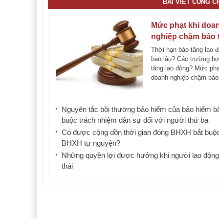
BÀI VIẾT CÙNG 
Mức phạt khi doa
nghiệp chậm báo 
lao động
Thời hạn báo tăng lao đ
bao lâu? Các trường h
tăng lao động? Mức phạ
doanh nghiệp chậm báo
lao động [...]
Nguyên tắc bồi thường bảo hiểm của bảo hiểm b
buộc trách nhiệm dân sự đối với người thứ ba
Có được cộng dồn thời gian đóng BHXH bắt buộ
BHXH tự nguyện?
Những quyền lợi được hưởng khi người lao động 
thải