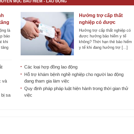
CHUYÊN MỤC BẢO HIỂM - LAO ĐỘNG
nh
Hưởng trợ cấp thất
tăng
nghiệp có được
hưởng bảo hiểm y tế
ộng là
Hưởng trợ cấp thất nghiệp có
không?
ợp báo
được hưởng bảo hiểm y tế
t khi
không? Thời hạn thẻ bảo hiểm
 tăng
y tế khi đang hưởng trợ [...]
ắt
Các loại hợp đồng lao động
Hỗ trợ khám bệnh nghề nghiệp cho người lao động
c và
đang tham gia làm việc
Quy định pháp pháp luật hiện hành trong thời gian thử
bị sa
việc