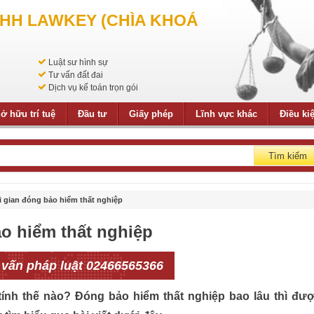
NHH LAWKEY (CHÌA KHOÁ
Luật sư hình sự
Tư vấn đất đai
Dịch vụ kế toán trọn gói
ở hữu trí tuệ
Đầu tư
Giấy phép
Lĩnh vực khác
Điều ki
Tìm kiếm
i gian đóng bảo hiểm thất nghiệp
ảo hiểm thất nghiệp
 vấn pháp luật 02466565366
tính thế nào? Đóng bảo hiểm thất nghiệp bao lâu thì đư