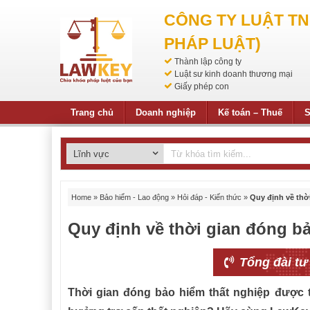
CÔNG TY LUẬT T
PHÁP LUẬT)
Thành lập công ty
Luật sư kinh doanh thương mại
Giấy phép con
Trang chủ
Doanh nghiệp
Kế toán – Thuế
S
Home
»
Bảo hiểm - Lao động
»
Hỏi đáp - Kiến thức
»
Quy định về thờ
Quy định về thời gian đóng b
Tổng đài tư
Thời gian đóng bảo hiểm thất nghiệp được 