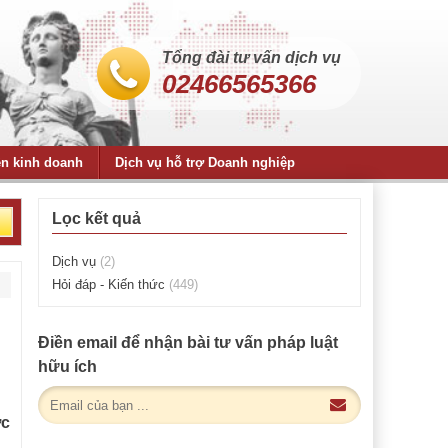
Tổng đài tư vấn dịch vụ
02466565366
ện kinh doanh
Dịch vụ hỗ trợ Doanh nghiệp
Lọc kết quả
Dịch vụ
(2)
Hỏi đáp - Kiến thức
(449)
Điền email để nhận bài tư vấn pháp luật
hữu ích
ợc