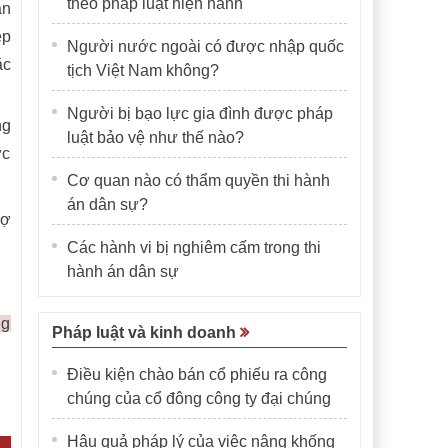
theo pháp luật hiện hành
ần
ệp
Người nước ngoài có được nhập quốc
ặc
tịch Việt Nam không?
Người bị bạo lực gia đình được pháp
ng
luật bảo vệ như thế nào?
ợc
Cơ quan nào có thẩm quyền thi hành
án dân sự?
rợ
Các hành vi bị nghiêm cấm trong thi
hành án dân sự
ng
Pháp luật và kinh doanh
Điều kiện chào bán cổ phiếu ra công
chúng của cổ đông công ty đại chúng
Hậu quả pháp lý của việc nâng khống