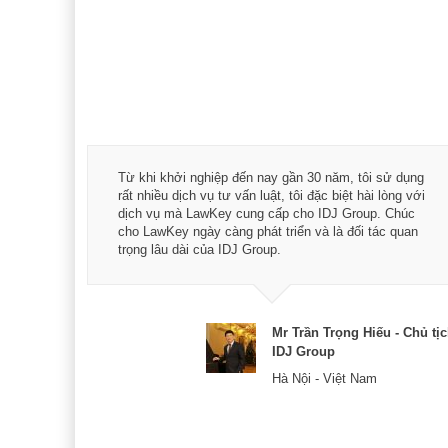
á trình
Từ khi khởi nghiệp đến nay gần 30 năm, tôi sử dụng
hài
rất nhiều dịch vụ tư vấn luật, tôi đặc biệt hài lòng với
ey:
dịch vụ mà LawKey cung cấp cho IDJ Group. Chúc
xác -
cho LawKey ngày càng phát triển và là đối tác quan
trọng lâu dài của IDJ Group.
& CEO
Mr Trần Trọng Hiếu - Chủ tị
IDJ Group
Hà Nội - Việt Nam