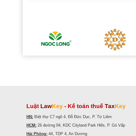
Luật
Law
Key
-
Kế toán thuế
Tax
Key
HN:
Biệt thự C7 ngõ 4, Đỗ Đức Dục, P. Từ Liêm
HCM:
26 đường 04, KDC Cityland Park Hills, P. Gò Vấp
Hải Phòng:
44, TDP 4, An Dương