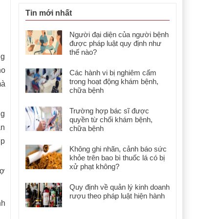
Tin mới nhất
Người đại diện của người bệnh
được pháp luật quy định như
thế nào?
ng
ho
Các hành vi bị nghiêm cấm
trong hoạt động khám bệnh,
mà
chữa bệnh
Trường hợp bác sĩ được
ng
quyền từ chối khám bệnh,
ần
chữa bệnh
ệp
Không ghi nhãn, cảnh báo sức
khỏe trên bao bì thuốc lá có bị
xử phạt không?
rợ
Quy định về quản lý kinh doanh
rượu theo pháp luật hiện hành
nh