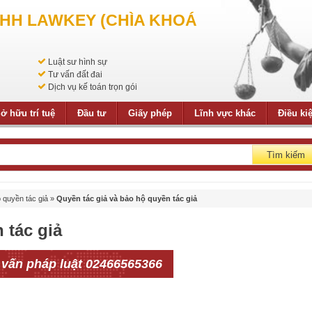
NHH LAWKEY (CHÌA KHOÁ
Luật sư hình sự
Tư vấn đất đai
Dịch vụ kế toán trọn gói
ở hữu trí tuệ
Đầu tư
Giấy phép
Lĩnh vực khác
Điều ki
Tìm kiếm
 quyền tác giả
»
Quyền tác giả và bảo hộ quyền tác giả
 tác giả
 vấn pháp luật 02466565366