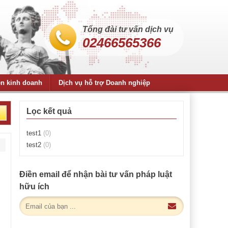
Tổng đài tư vấn dịch vụ
02466565366
ện kinh doanh
Dịch vụ hỗ trợ Doanh nghiệp
Lọc kết quả
test1
(0)
test2
(0)
Điền email để nhận bài tư vấn pháp luật
hữu ích