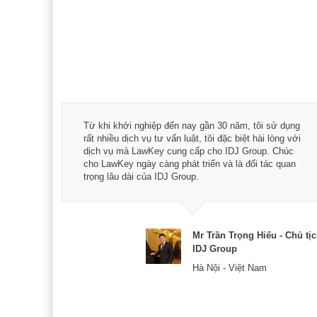
á trình
Từ khi khởi nghiệp đến nay gần 30 năm, tôi sử dụng
hài
rất nhiều dịch vụ tư vấn luật, tôi đặc biệt hài lòng với
ey:
dịch vụ mà LawKey cung cấp cho IDJ Group. Chúc
xác -
cho LawKey ngày càng phát triển và là đối tác quan
trọng lâu dài của IDJ Group.
& CEO
Mr Trần Trọng Hiếu - Chủ tị
IDJ Group
Hà Nội - Việt Nam