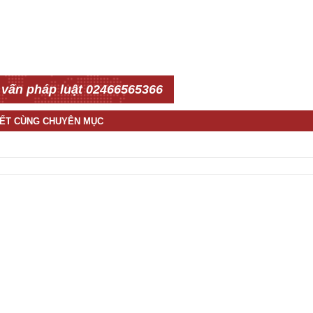
 vấn pháp luật 02466565366
IẾT CÙNG CHUYÊN MỤC