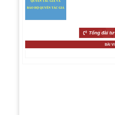
Tổng đài tư
BÀI V