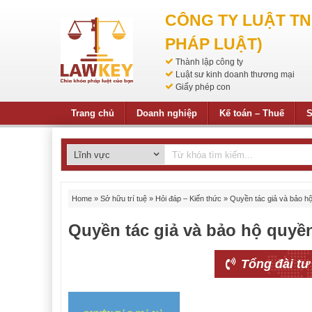
CÔNG TY LUẬT T
PHÁP LUẬT)
Thành lập công ty
Luật sư kinh doanh thương mại
Giấy phép con
Trang chủ
Doanh nghiệp
Kế toán – Thuế
S
Home
»
Sở hữu trí tuệ
»
Hỏi đáp – Kiến thức
»
Quyền tác giả và bảo hộ
Quyền tác giả và bảo hộ quyền
Tổng đài tư