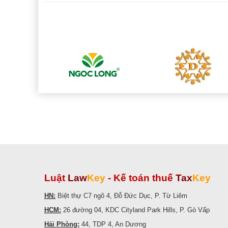
Luật
Law
Key
-
Kế toán thuế
Tax
Key
HN:
Biệt thự C7 ngõ 4, Đỗ Đức Dục, P. Từ Liêm
HCM:
26 đường 04, KDC Cityland Park Hills, P. Gò Vấp
Hải Phòng:
44, TDP 4, An Dương