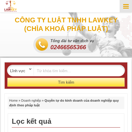
CÔNG TY LUẬT TNHH LAWKEY
(CHÌA KHOÁ PHÁP LUẬT)
Tổng đài tư vấn dịch vụ
02466565366
Tìm kiếm
Home
»
Doanh nghiệp
»
Quyền tự do kinh doanh của doanh nghiệp quy
định theo pháp luật
Lọc kết quả