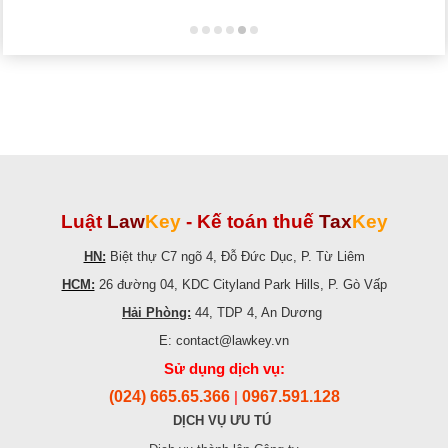
Luật
Law
Key
-
Kế toán thuế
Tax
Key
HN:
Biệt thự C7 ngõ 4, Đỗ Đức Dục, P. Từ Liêm
HCM:
26 đường 04, KDC Cityland Park Hills, P. Gò Vấp
Hải Phòng:
44, TDP 4, An Dương
E: contact@lawkey.vn
Sử dụng dịch vụ:
(024) 665.65.366
0967.591.128
|
DỊCH VỤ ƯU TÚ