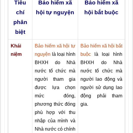
Tiêu
Bảo hiểm xã
Bảo hiểm xã
chí
hội tự nguyện
hội bắt buộc
phân
biệt
Khái
Bảo hiểm xã hội tự
Bảo hiểm xã hội bắt
niệm
nguyện
là loại hình
buộc
là loại hình
BHXH do Nhà
BHXH do Nhà
nước tổ chức mà
nước tổ chức mà
người tham gia
người lao động và
được lựa chọn
người sử dụng lao
mức đóng,
động phải tham
phương thức đóng
gia.
phù hợp với thu
nhập của mình và
Nhà nước có chính