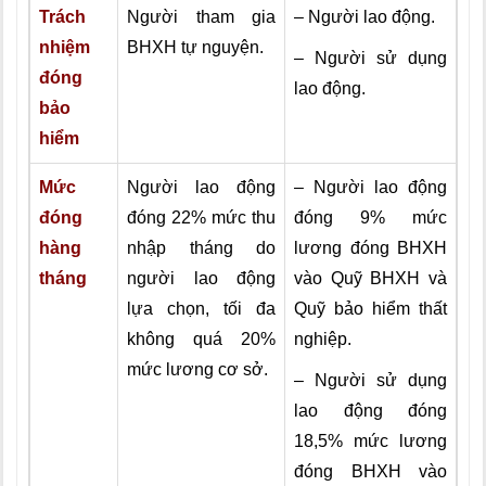
Trách
Người tham gia
– Người lao động.
nhiệm
BHXH tự nguyện.
– Người sử dụng
đóng
lao động.
bảo
hiểm
Mức
Người lao động
– Người lao động
đóng
đóng 22% mức thu
đóng 9% mức
hàng
nhập tháng do
lương đóng BHXH
tháng
người lao động
vào Quỹ BHXH và
lựa chọn, tối đa
Quỹ bảo hiểm thất
không quá 20%
nghiệp.
mức lương cơ sở.
– Người sử dụng
lao động đóng
18,5% mức lương
đóng BHXH vào