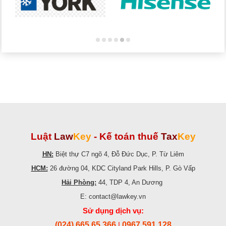
Luật
Law
Key
-
Kế toán thuế
Tax
Key
HN:
Biệt thự C7 ngõ 4, Đỗ Đức Dục, P. Từ Liêm
HCM:
26 đường 04, KDC Cityland Park Hills, P. Gò Vấp
Hải Phòng:
44, TDP 4, An Dương
E: contact@lawkey.vn
Sử dụng dịch vụ:
(024) 665.65.366
0967.591.128
|