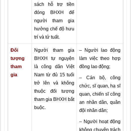
sách hỗ trợ tiền
đóng BHXH để
người tham gia
hưởng chế độ hưu
trí và tử tuất.
Đối
Người tham gia
– Người lao động
tượng
BHXH tự nguyện
làm việc theo hợp
tham
là công dân Việt
đồng lao động;
gia
Nam từ đủ 15 tuổi
– Cán bộ, công
trở lên và không
chức, sĩ quan, hạ sĩ
thuộc đối tượng
quan, chiến sĩ công
tham gia BHXH bắt
an nhân dân, quân
buộc.
đội nhân dân;
– Người hoạt động
không chuyên trách