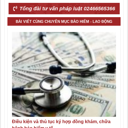
Tổng đài tư vấn pháp luật 02466565366
BÀI VIẾT CÙNG CHUYÊN MỤC BẢO HIỂM - LAO ĐỘNG
Điều kiện và thủ tục ký hợp đồng khám, chữa