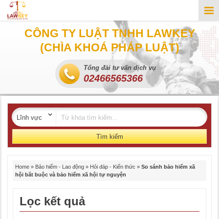
CÔNG TY LUẬT TNHH LAWKEY
(CHÌA KHOÁ PHÁP LUẬT)
Tổng đài tư vấn dịch vụ
02466565366
Tìm kiếm
Home
»
Bảo hiểm - Lao động
»
Hỏi đáp - Kiến thức
»
So sánh bảo hiểm xã
hội bắt buộc và bảo hiểm xã hội tự nguyện
Lọc kết quả