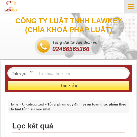
CÔNG TY LUẬT TNHH LAWKEY
(CHÌA KHOÁ PHÁP LUẬT)
Tổng đài tư vấn dịch vụ
02466565366
Tìm kiếm
Home
»
Uncategorized
»
Tội vi phạm quy định về an toàn thực phẩm theo
Bộ luật Hình sự mới nhất
Lọc kết quả