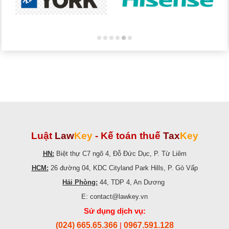
Luật
Law
Key
-
Kế toán thuế
Tax
Key
HN:
Biệt thự C7 ngõ 4, Đỗ Đức Dục, P. Từ Liêm
HCM:
26 đường 04, KDC Cityland Park Hills, P. Gò Vấp
Hải Phòng:
44, TDP 4, An Dương
E: contact@lawkey.vn
Sử dụng dịch vụ:
(024) 665.65.366
0967.591.128
|