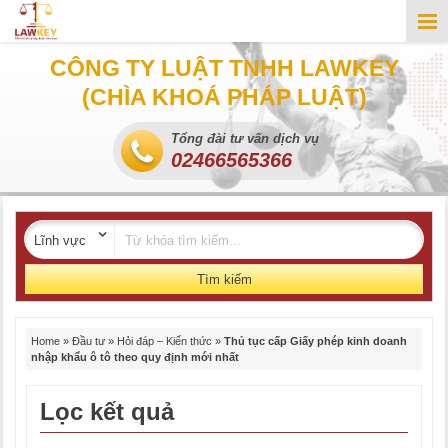
CÔNG TY LUẬT TNHH LAWKEY
(CHÌA KHOÁ PHÁP LUẬT)
Tổng đài tư vấn dịch vụ
02466565366
Tìm kiếm
Home
»
Đầu tư
»
Hỏi đáp – Kiến thức
»
Thủ tục cấp Giấy phép kinh doanh
nhập khẩu ô tô theo quy định mới nhất
Lọc kết quả