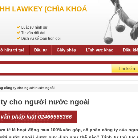
NHH LAWKEY (CHÌA KHOÁ
Luật sư hình sự
Tư vấn đất đai
Dịch vụ kế toán trọn gói
ở hữu trí tuệ
Đầu tư
Giấy phép
Lĩnh vực khác
Điều ki
Tìm kiếm
g công ty cho người nước ngoài
ty cho người nước ngoài
 vấn pháp luật 02466565366
c tế là hoạt động mua 100% vốn góp, cổ phần công ty của ngư
ời nước ngoài được quy định như thế nào? Trình tự thủ tục 