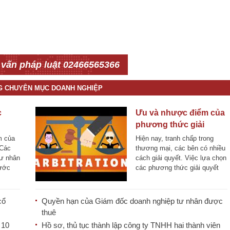
 vấn pháp luật 02466565366
NG CHUYÊN MỤC DOANH NGHIỆP
c
Ưu và nhược điểm của
phương thức giải
quyết tranh chấp bằng
m của
Hiện nay, tranh chấp trong
trọng tài thương mại
 Các
thương mại, các bên có nhiều
tư nhân
cách giải quyết. Việc lựa chọn
rước
các phương thức giải quyết
cũng [...]
cổ
Quyền hạn của Giám đốc doanh nghiệp tư nhân được
thuê
 10
Hồ sơ, thủ tục thành lập công ty TNHH hai thành viên