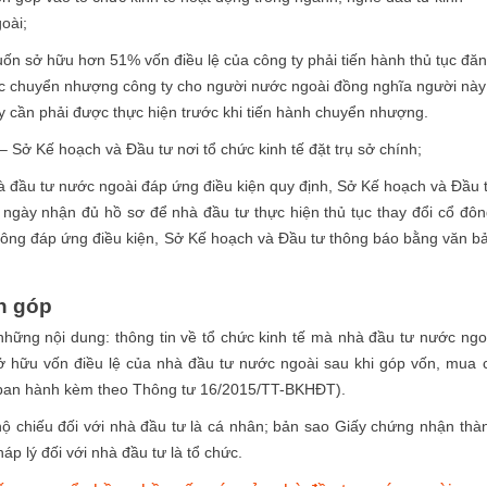
oài;
n sở hữu hơn 51% vốn điều lệ của công ty phải tiến hành thủ tục đă
iệc chuyển nhượng công ty cho người nước ngoài đồng nghĩa người này
ày cần phải được thực hiện trước khi tiến hành chuyển nhượng.
 Sở Kế hoạch và Đầu tư nơi tổ chức kinh tế đặt trụ sở chính;
 đầu tư nước ngoài đáp ứng điều kiện quy định, Sở Kế hoạch và Đầu 
 ngày nhận đủ hồ sơ để nhà đầu tư thực hiện thủ tục thay đổi cổ đôn
không đáp ứng điều kiện, Sở Kế hoạch và Đầu tư thông báo bằng văn b
n góp
ững nội dung: thông tin về tổ chức kinh tế mà nhà đầu tư nước ngo
ở hữu vốn điều lệ của nhà đầu tư nước ngoài sau khi góp vốn, mua 
4 ban hành kèm theo Thông tư 16/2015/TT-BKHĐT).
 chiếu đối với nhà đầu tư là cá nhân; bản sao Giấy chứng nhận thà
áp lý đối với nhà đầu tư là tổ chức.