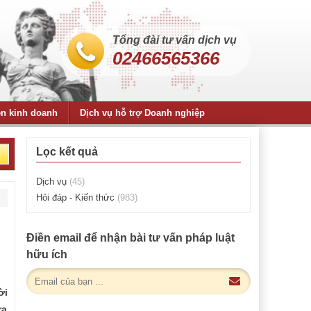
Tổng đài tư vấn dịch vụ
02466565366
ện kinh doanh
Dịch vụ hỗ trợ Doanh nghiệp
Lọc kết quả
Dịch vụ
(45)
Hỏi đáp - Kiến thức
(983)
Điền email để nhận bài tư vấn pháp luật
hữu ích
ời
ra