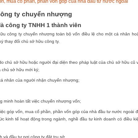
vốn, mua cổ phần, phần vốn góp của nhà đầu tư nước ngoài
 công ty chuyển nhượng
à công ty TNHH 1 thành viên
hữu công ty chuyển nhượng toàn bộ vốn điều lệ cho một cá nhân ho
ý thay đổi chủ sở hữu công ty.
do chủ sở hữu hoặc người đại diện theo pháp luật của chủ sở hữu cũ 
a chủ sở hữu mới ký;
 cá nhân của người nhận chuyển nhượng;
g minh hoàn tất việc chuyển nhượng vốn;
iệc góp vốn, mua cổ phần, phần vốn góp của nhà đầu tư nước ngoài đ
c kinh tế hoạt động trong ngành, nghề đầu tư kinh doanh có điều ki
và đầu tư nơi công ty đặt trụ sở.