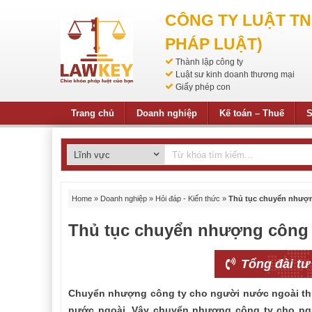
CÔNG TY LUẬT T
PHÁP LUẬT)
Thành lập công ty
Luật sư kinh doanh thương mại
Giấy phép con
Trang chủ
Doanh nghiệp
Kế toán – Thuế
S
Home
»
Doanh nghiệp
»
Hỏi đáp - Kiến thức
»
Thủ tục chuyển nhượn
Thủ tục chuyển nhượng công 
Tổng đài tư
Chuyển nhượng công ty cho người nước ngoài thự
nước ngoài. Vậy chuyển nhượng công ty cho ngư