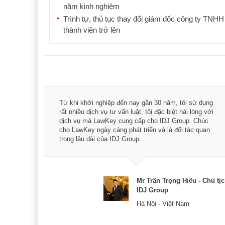
năm kinh nghiệm
Trình tự, thủ tục thay đổi giám đốc công ty TNHH
thành viên trở lên
á trình
Từ khi khởi nghiệp đến nay gần 30 năm, tôi sử dụng
hài
rất nhiều dịch vụ tư vấn luật, tôi đặc biệt hài lòng với
ey:
dịch vụ mà LawKey cung cấp cho IDJ Group. Chúc
xác -
cho LawKey ngày càng phát triển và là đối tác quan
trọng lâu dài của IDJ Group.
& CEO
Mr Trần Trọng Hiếu - Chủ tị
IDJ Group
Hà Nội - Việt Nam