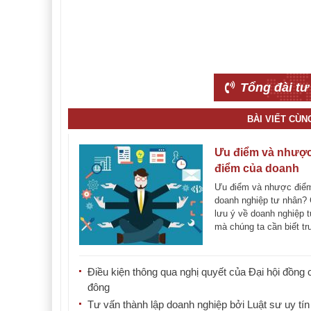
Tổng đài tư
BÀI VIẾT CÙ
Ưu điểm và nhượ
điểm của doanh
nghiệp tư nhân
Ưu điểm và nhược điể
doanh nghiệp tư nhân?
lưu ý về doanh nghiệp 
mà chúng ta cần biết t
khi thành [...]
Điều kiện thông qua nghị quyết của Đại hội đồng 
đông
Tư vấn thành lập doanh nghiệp bởi Luật sư uy tín