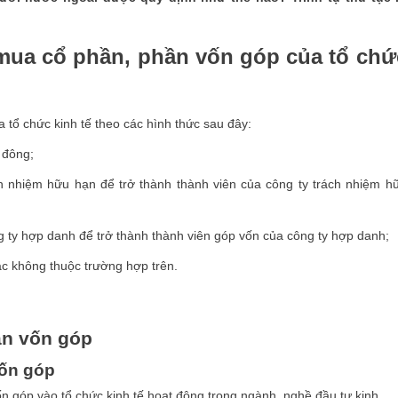
mua cổ phần, phần vốn góp của tổ chứ
tổ chức kinh tế theo các hình thức sau đây:
 đông;
h nhiệm hữu hạn để trở thành thành viên của công ty trách nhiệm h
 ty hợp danh để trở thành thành viên góp vốn của công ty hợp danh;
ác không thuộc trường hợp trên.
ần vốn góp
vốn góp
 góp vào tổ chức kinh tế hoạt động trong ngành, nghề đầu tư kinh