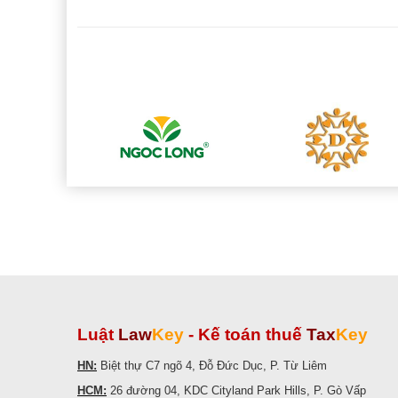
Luật
Law
Key
-
Kế toán thuế
Tax
Key
HN:
Biệt thự C7 ngõ 4, Đỗ Đức Dục, P. Từ Liêm
HCM:
26 đường 04, KDC Cityland Park Hills, P. Gò Vấp