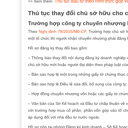
Thủ tục đầu tư theo hình thức góp 
>> Xem thêm:
Thủ tục thay đổi chủ sở hữu cho
Trường hợp công ty chuyển nhượng l
Theo
Nghị định 78/2015/NĐ-CP
, Trường hợp chủ sở 
một tổ chức thì người nhận chuyển nhượng phải đăng k
Hồ sơ đăng ký thay đổi bao gồm:
– Thông báo thay đổi nội dung đăng ký doanh nghiệp 
chủ sở hữu mới hoặc người đại diện theo pháp luật củ
– Bản sao hợp lệ một trong những giấy tờ chứng thực
– Bản sao hợp lệ Điều lệ sửa đổi, bổ sung của công ty;
– Hợp đồng chuyển nhượng vốn hoặc các giấy tờ chứn
– Văn bản của Sở Kế hoạch và Đầu tư chấp thuận về v
với trường hợp mua cổ phần, phần vốn góp vào tổ chứ
áp dụng đối với nhà đầu tư nước ngoài;
Hồ sơ nộp tại phòng Đăng ký kinh doanh – Sở Kế hoạch 