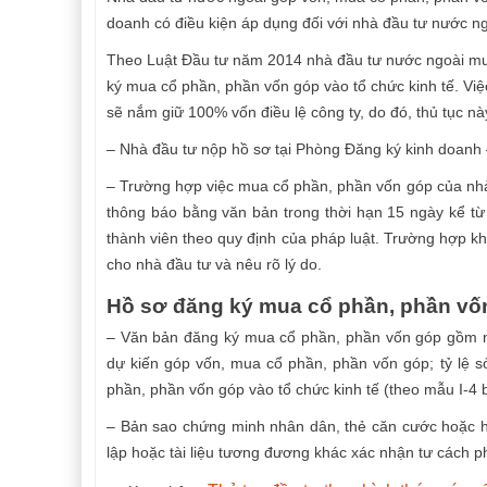
doanh có điều kiện áp dụng đối với nhà đầu tư nước ng
Theo Luật Đầu tư năm 2014 nhà đầu tư nước ngoài muố
ký mua cổ phần, phần vốn góp vào tổ chức kinh tế. V
sẽ nắm giữ 100% vốn điều lệ công ty, do đó, thủ tục n
– Nhà đầu tư nộp hồ sơ tại Phòng Đăng ký kinh doanh –
– Trường hợp việc mua cổ phần, phần vốn góp của nhà
thông báo bằng văn bản trong thời hạn 15 ngày kể từ
thành viên theo quy định của pháp luật. Trường hợp 
cho nhà đầu tư và nêu rõ lý do.
Hồ sơ đăng ký mua cổ phần, phần vố
– Văn bản đăng ký mua cổ phần, phần vốn góp gồm nh
dự kiến góp vốn, mua cổ phần, phần vốn góp; tỷ lệ s
phần, phần vốn góp vào tổ chức kinh tế (theo mẫu I-
– Bản sao chứng minh nhân dân, thẻ căn cước hoặc hộ
lập hoặc tài liệu tương đương khác xác nhận tư cách ph