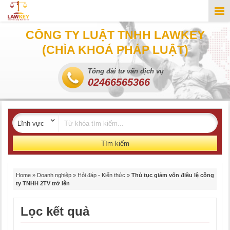
CÔNG TY LUẬT TNHH LAWKEY
(CHÌA KHOÁ PHÁP LUẬT)
Tổng đài tư vấn dịch vụ
02466565366
Tìm kiếm
Home
»
Doanh nghiệp
»
Hỏi đáp - Kiến thức
»
Thủ tục giảm vốn điều lệ công
ty TNHH 2TV trở lên
Lọc kết quả