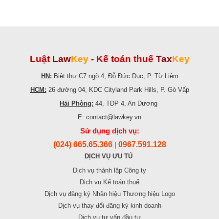
Luật
Law
Key
-
Kế toán thuế
Tax
Key
HN:
Biệt thự C7 ngõ 4, Đỗ Đức Dục, P. Từ Liêm
HCM:
26 đường 04, KDC Cityland Park Hills, P. Gò Vấp
Hải Phòng:
44, TDP 4, An Dương
E: contact@lawkey.vn
Sử dụng dịch vụ:
(024) 665.65.366
0967.591.128
|
DỊCH VỤ ƯU TÚ
Dịch vụ thành lập Công ty
Dịch vụ Kế toán thuế
Dịch vụ đăng ký Nhãn hiệu Thương hiệu Logo
Dịch vụ thay đổi đăng ký kinh doanh
Dịch vụ tư vấn đầu tư