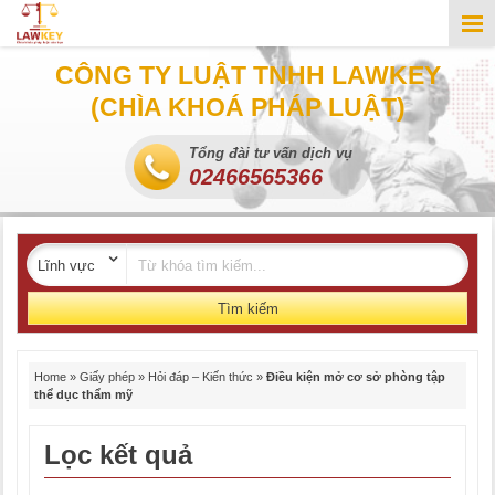
CÔNG TY LUẬT TNHH LAWKEY
(CHÌA KHOÁ PHÁP LUẬT)
Tổng đài tư vấn dịch vụ
02466565366
Tìm kiếm
Home
»
Giấy phép
»
Hỏi đáp – Kiến thức
»
Điều kiện mở cơ sở phòng tập
thể dục thẩm mỹ
Lọc kết quả