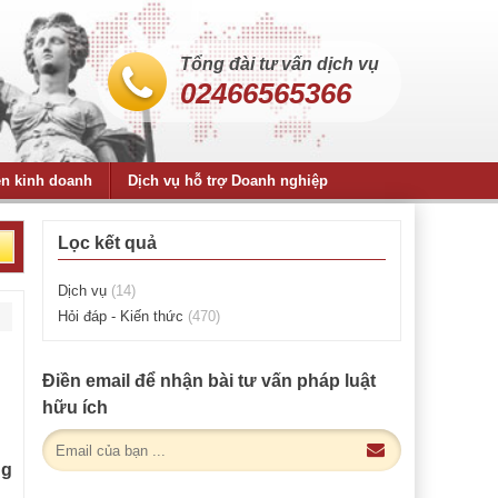
Tổng đài tư vấn dịch vụ
02466565366
ện kinh doanh
Dịch vụ hỗ trợ Doanh nghiệp
Lọc kết quả
Dịch vụ
(14)
Hỏi đáp - Kiến thức
(470)
Điền email để nhận bài tư vấn pháp luật
hữu ích
ng