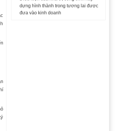
dựng hình thành trong tương lai được
đưa vào kinh doanh
ác
nh
ến
ăn
hí
hỏ
ký