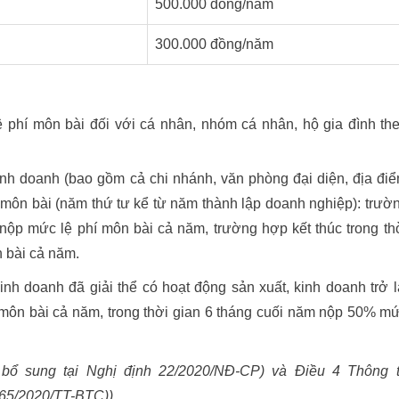
500.000 đồng/năm
300.000 đồng/năm
 phí môn bài đối với cá nhân, nhóm cá nhân, hộ gia đình th
nh doanh (bao gồm cả chi nhánh, văn phòng đại diện, địa đi
í môn bài (năm thứ tư kể từ năm thành lập doanh nghiệp): trườ
 nộp mức lệ phí môn bài cả năm, trường hợp kết thúc trong th
 bài cả năm.
nh doanh đã giải thể có hoạt động sản xuất, kinh doanh trở l
 môn bài cả năm, trong thời gian 6 tháng cuối năm nộp 50% m
 bổ sung tại Nghị định 22/2020/NĐ-CP) và Điều 4 Thông 
 65/2020/TT-BTC))