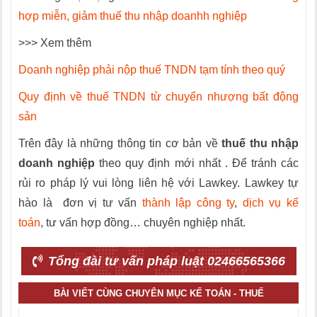
hợp miễn, giảm thuế thu nhập doanhh nghiệp
>>> Xem thêm
Doanh nghiệp phải nộp thuế TNDN tạm tính theo quý
Quy định về thuế TNDN từ chuyển nhượng bất động
sản
Trên đây là những thông tin cơ bản về
thuế thu nhập
doanh nghiệp
theo quy định mới nhất . Để tránh các
rủi ro pháp lý vui lòng liên hệ với Lawkey. Lawkey tự
hào là đơn vị tư vấn
thành lập công ty
,
dịch vụ kế
toán
, tư vấn hợp đồng… chuyên nghiệp nhất.
Tổng đài tư vấn pháp luật 02466565366
BÀI VIẾT CÙNG CHUYÊN MỤC KẾ TOÁN - THUẾ