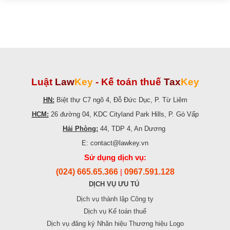
Luật
Law
Key
-
Kế toán thuế
Tax
Key
HN:
Biệt thự C7 ngõ 4, Đỗ Đức Dục, P. Từ Liêm
HCM:
26 đường 04, KDC Cityland Park Hills, P. Gò Vấp
Hải Phòng:
44, TDP 4, An Dương
E: contact@lawkey.vn
Sử dụng dịch vụ:
(024) 665.65.366
0967.591.128
|
DỊCH VỤ ƯU TÚ
Dịch vụ thành lập Công ty
Dịch vụ Kế toán thuế
Dịch vụ đăng ký Nhãn hiệu Thương hiệu Logo