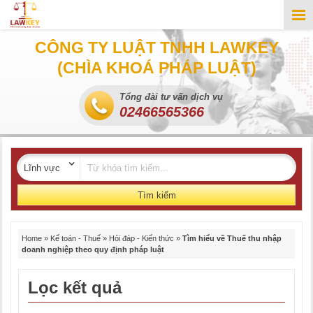
CÔNG TY LUẬT TNHH LAWKEY
(CHÌA KHOÁ PHÁP LUẬT)
Tổng đài tư vấn dịch vụ
02466565366
Tìm kiếm
Home
»
Kế toán - Thuế
»
Hỏi đáp - Kiến thức
»
Tìm hiểu về Thuế thu nhập
doanh nghiệp theo quy định pháp luật
Lọc kết quả