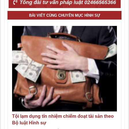
Tổng đài tư vấn pháp luật 02466565366
BÀI VIẾT CÙNG CHUYÊN MỤC HÌNH SỰ
Tội lạm dụng tín nhiệm chiếm đoạt tài sản theo
Bộ luật Hình sự