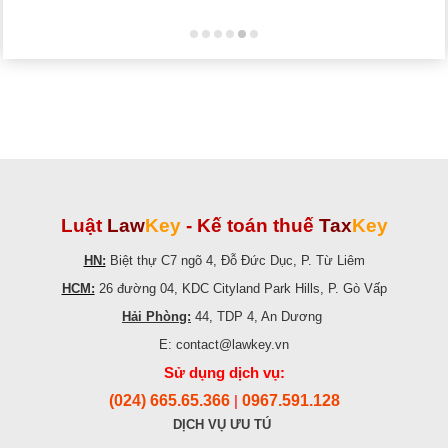
Luật
Law
Key
-
Kế toán thuế
Tax
Key
HN:
Biệt thự C7 ngõ 4, Đỗ Đức Dục, P. Từ Liêm
HCM:
26 đường 04, KDC Cityland Park Hills, P. Gò Vấp
Hải Phòng:
44, TDP 4, An Dương
E: contact@lawkey.vn
Sử dụng dịch vụ:
(024) 665.65.366
0967.591.128
|
DỊCH VỤ ƯU TÚ