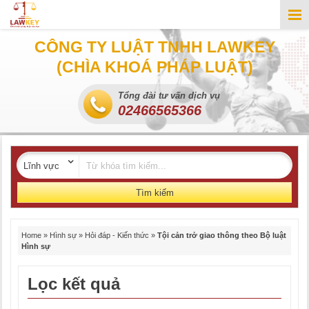
CÔNG TY LUẬT TNHH LAWKEY
(CHÌA KHOÁ PHÁP LUẬT)
Tổng đài tư vấn dịch vụ
02466565366
Tìm kiếm
Home
»
Hình sự
»
Hỏi đáp - Kiến thức
»
Tội cản trở giao thông theo Bộ luật
Hình sự
Lọc kết quả