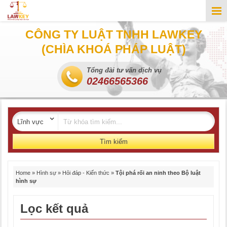
CÔNG TY LUẬT TNHH LAWKEY
(CHÌA KHOÁ PHÁP LUẬT)
Tổng đài tư vấn dịch vụ
02466565366
Tìm kiếm
Home
»
Hình sự
»
Hỏi đáp - Kiến thức
»
Tội phá rối an ninh theo Bộ luật
hình sự
Lọc kết quả