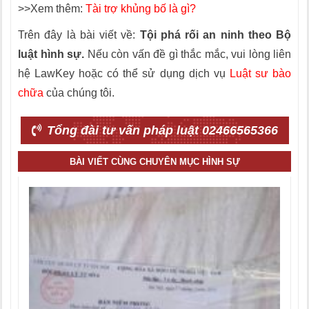
>>Xem thêm:
Tài trợ khủng bố là gì?
Trên đây là bài viết về:
Tội phá rối an ninh theo Bộ
luật hình sự.
Nếu còn vấn đề gì thắc mắc, vui lòng liên
hệ LawKey hoặc có thể sử dụng dịch vụ
Luật sư bào
chữa
của chúng tôi.
Tổng đài tư vấn pháp luật 02466565366
BÀI VIẾT CÙNG CHUYÊN MỤC HÌNH SỰ