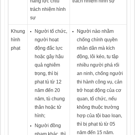
năng lực chịu
trách nhiệm hình sự
trách nhiệm hình
sự
Khung
Người tổ chức,
Người nào nhằm
hình
người hoạt
chống chính quyền
phạt
động đắc lực
nhân dân mà kích
hoặc gây hậu
động, lôi kéo, tụ tập
quả nghiêm
nhiều người phá rối
trọng, thì bị
an ninh, chống người
phạt tù từ 12
thi hành công vụ, cản
năm đến 20
trở hoạt động của cơ
năm, tù chung
quan, tổ chức, nếu
thân hoặc tử
không thuộc trường
hình;
hợp của tội bạo loạn,
thì bị phạt tù từ 05
Người đồng
năm đến 15 năm.
phạm khác, thì