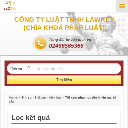
CÔNG TY LUẬT TNHH LAWKEY
(CHÌA KHOÁ PHÁP LUẬT)
Tổng đài tư vấn dịch vụ
02466565366
Tìm kiếm
Home
»
Hình sự
»
Hỏi đáp - Kiến thức
»
Tội xâm phạm quyền khiếu nại, tố
cáo
Lọc kết quả