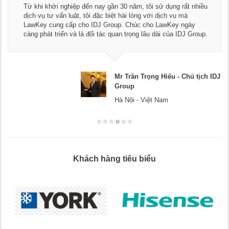
Thay mặt Công ty Dương Cafe, tôi xin chân thành cảm ơn đội
ngũ luật sư, kế toán của LawKey. Thực sự yên tâm khi sử
dụng dịch vụ tư vấn pháp luật và kế toán thuế bên các bạn.
Chúc các bạn phát triển hơn, phục vụ tốt hơn cho cộng đồng
doanh nghiệp.
Mr Dương - CEO Dương Cafe
Hà Nội
Khách hàng tiêu biểu