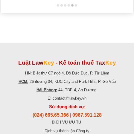
Luật
Law
Key
-
Kế toán thuế
Tax
Key
HN:
Biệt thự C7 ngõ 4, Đỗ Đức Dục, P. Từ Liêm
HCM:
26 đường 04, KDC Cityland Park Hills, P. Gò Vấp
Hải Phòng:
44, TDP 4, An Dương
E: contact@lawkey.vn
Sử dụng dịch vụ:
(024) 665.65.366
0967.591.128
|
DỊCH VỤ ƯU TÚ
Dịch vụ thành lập Công ty