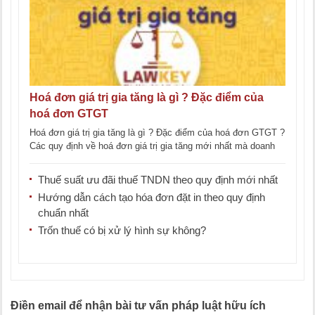
Hoá đơn giá trị gia tăng là gì ? Đặc điểm của
hoá đơn GTGT
Hoá đơn giá trị gia tăng là gì ? Đặc điểm của hoá đơn GTGT ?
Các quy định về hoá đơn giá trị gia tăng mới nhất mà doanh
[...]
Thuế suất ưu đãi thuế TNDN theo quy định mới nhất
Hướng dẫn cách tạo hóa đơn đặt in theo quy định
chuẩn nhất
Trốn thuế có bị xử lý hình sự không?
Điền email để nhận bài tư vấn pháp luật hữu ích