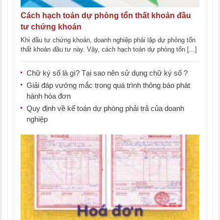
Cách hạch toán dự phòng tổn thất khoản đầu
tư chứng khoán
Khi đầu tư chứng khoán, doanh nghiệp phải lập dự phòng tổn
thất khoản đầu tư này. Vậy, cách hạch toán dự phòng tổn [...]
Chữ ký số là gì? Tại sao nên sử dụng chữ ký số ?
Giải đáp vướng mắc trong quá trình thông báo phát
hành hóa đơn
Quy định về kế toán dự phòng phải trả của doanh
nghiệp