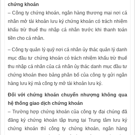
chứng khoán
– Công ty chứng khoán, ngân hàng thương mại nơi cá
nhân mở tài khoản lưu ký chứng khoán có trách nhiệm
khấu trừ thuế thu nhập cá nhân trước khi thanh toán
tiền cho cá nhân.
– Công ty quản lý quỹ nơi cá nhân ủy thác quản lý danh
mục đầu tư chứng khoán có trách nhiệm khấu trừ thuế
thu nhập cá nhân của cá nhân ủy thác danh mục đầu tư
chứng khoán theo bảng phân bổ của công ty gửi ngân
hàng lưu ký mà công ty mở tài khoản lưu ký.
Đối với chứng khoán chuyển nhượng không qua
hệ thống giao dịch chứng khoán
– Trường hợp chứng khoán của công ty đại chúng đã
đăng ký chứng khoán tập trung tại Trung tâm lưu ký
chứng khoán thì công ty chứng khoán, ngân hàng