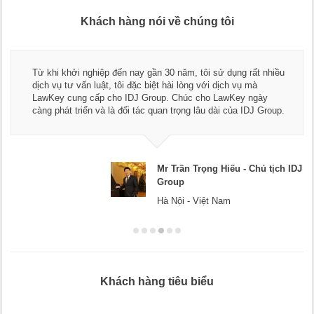
Khách hàng nói về chúng tôi
Thay mặt Công ty Dương Cafe, tôi xin chân thành cảm ơn đội
ngũ luật sư, kế toán của LawKey. Thực sự yên tâm khi sử
dụng dịch vụ tư vấn pháp luật và kế toán thuế bên các bạn.
Chúc các bạn phát triển hơn, phục vụ tốt hơn cho cộng đồng
doanh nghiệp.
Mr Dương - CEO Dương Cafe
Hà Nội
Khách hàng tiêu biểu