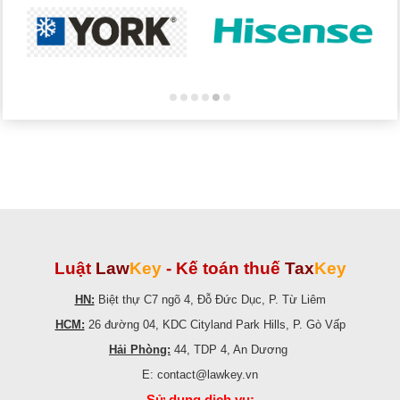
Luật
Law
Key
-
Kế toán thuế
Tax
Key
HN:
Biệt thự C7 ngõ 4, Đỗ Đức Dục, P. Từ Liêm
HCM:
26 đường 04, KDC Cityland Park Hills, P. Gò Vấp
Hải Phòng:
44, TDP 4, An Dương
E: contact@lawkey.vn