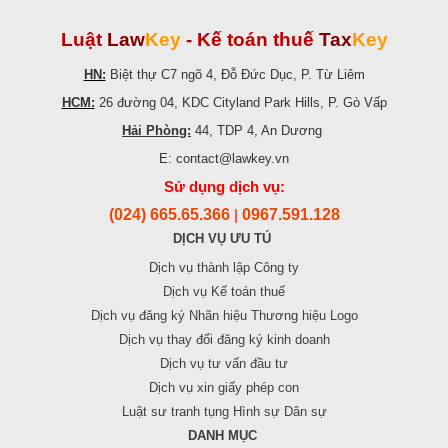
Luật
Law
Key
-
Kế toán thuế
Tax
Key
HN:
Biệt thự C7 ngõ 4, Đỗ Đức Dục, P. Từ Liêm
HCM:
26 đường 04, KDC Cityland Park Hills, P. Gò Vấp
Hải Phòng:
44, TDP 4, An Dương
E: contact@lawkey.vn
Sử dụng dịch vụ:
(024) 665.65.366
0967.591.128
|
DỊCH VỤ ƯU TÚ
Dịch vụ thành lập Công ty
Dịch vụ Kế toán thuế
Dịch vụ đăng ký Nhãn hiệu Thương hiệu Logo
Dịch vụ thay đổi đăng ký kinh doanh
Dịch vụ tư vấn đầu tư
Dịch vụ xin giấy phép con
Luật sư tranh tụng Hình sự Dân sự
DANH MỤC