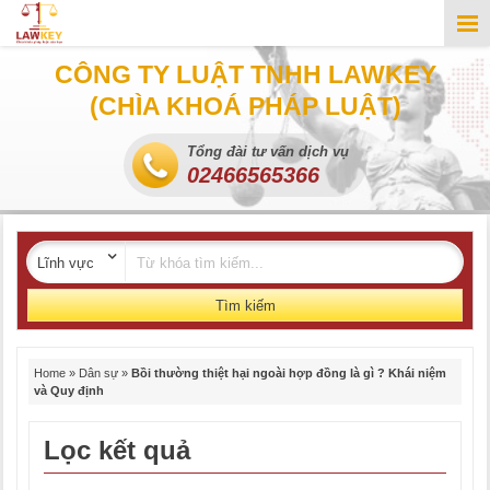
CÔNG TY LUẬT TNHH LAWKEY
(CHÌA KHOÁ PHÁP LUẬT)
Tổng đài tư vấn dịch vụ
02466565366
Tìm kiếm
Home
»
Dân sự
»
Bồi thường thiệt hại ngoài hợp đồng là gì ? Khái niệm
và Quy định
Lọc kết quả