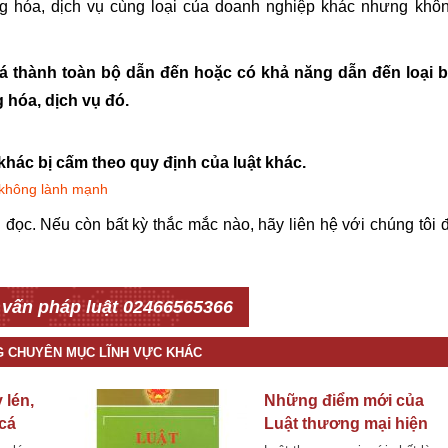
g hóa, dịch vụ cùng loại của doanh nghiệp khác nhưng khô
iá thành toàn bộ dẫn đến hoặc có khả năng dẫn đến loại 
 hóa, dịch vụ đó.
khác bị cấm theo quy định của luật khác.
 không lành mạnh
 đọc. Nếu còn bất kỳ thắc mắc nào, hãy liên hệ với chúng tôi 
 vấn pháp luật 02466565366
G CHUYÊN MỤC LĨNH VỰC KHÁC
 lén,
Những điểm mới của
 cá
Luật thương mại hiện
hành đáng lưu ý