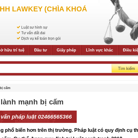
NHH LAWKEY (CHÌA KHOÁ
Luật sư hình sự
Tư vấn đất đai
Dịch vụ kế toán trọn gói
ở hữu trí tuệ
Đầu tư
Giấy phép
Lĩnh vực khác
Điều ki
Tìm kiếm
bị cấm
 lành mạnh bị cấm
 vấn pháp luật 02466565366
 phổ biến hơn trên thị trường. Pháp luật có quy định cụ t