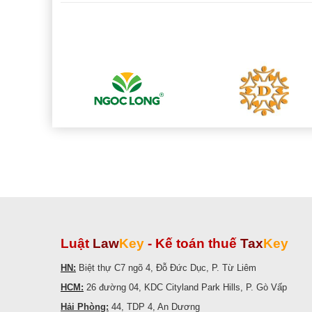
Luật
Law
Key
-
Kế toán thuế
Tax
Key
HN:
Biệt thự C7 ngõ 4, Đỗ Đức Dục, P. Từ Liêm
HCM:
26 đường 04, KDC Cityland Park Hills, P. Gò Vấp
Hải Phòng:
44, TDP 4, An Dương