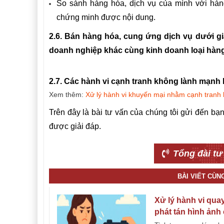
So sánh hàng hóa, dịch vụ của mình với hàn
chứng minh được nội dung.
2.6. Bán hàng hóa, cung ứng dịch vụ dưới g
doanh nghiệp khác cùng kinh doanh loại hàng
2.7. Các hành vi cạnh tranh không lành mạnh 
Xem thêm:
Xử lý hành vi khuyến mại nhằm cạnh tranh
Trên đây là bài tư vấn của chúng tôi gửi đến bạn
được giải đáp.
Tổng đài tư
BÀI VIẾT CÙN
Xử lý hành vi quay
phát tán hình ảnh
nhân trái phép