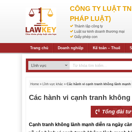
CÔNG TY LUẬT T
PHÁP LUẬT)
Thành lập công ty
Luật sư kinh doanh thương mại
Giấy phép con
Trang chủ
Doanh nghiệp
Kế toán – Thuế
S
Home
»
Lĩnh vực khác
»
Các hành vi cạnh tranh không lành mạnh 
Các hành vi cạnh tranh không
Tổng đài tư
Cạnh tranh không lành mạnh diễn ra ngày càng