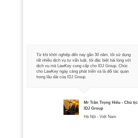
á trình
Từ khi khởi nghiệp đến nay gần 30 năm, tôi sử dụng
hài
rất nhiều dịch vụ tư vấn luật, tôi đặc biệt hài lòng với
ey:
dịch vụ mà LawKey cung cấp cho IDJ Group. Chúc
xác -
cho LawKey ngày càng phát triển và là đối tác quan
trọng lâu dài của IDJ Group.
& CEO
Mr Trần Trọng Hiếu - Chủ tị
IDJ Group
Hà Nội - Việt Nam