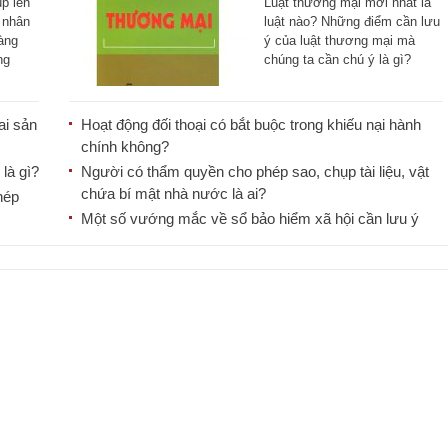
ụp lén
Luật thương mại mới nhất là
 nhân
luật nào? Những điểm cần lưu
càng
ý của luật thương mại mà
ng
chúng ta cần chú ý là gì?
LawKey [...]
ai sản
Hoạt động đối thoại có bắt buộc trong khiếu nại hành
chính không?
là gì?
Người có thẩm quyền cho phép sao, chụp tài liệu, vật
chứa bí mật nhà nước là ai?
hép
Một số vướng mắc về sổ bảo hiểm xã hội cần lưu ý