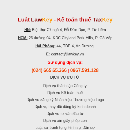
Luật
Law
Key
-
Kế toán thuế
Tax
Key
HN:
Biệt thự C7 ngõ 4, Đỗ Đức Dục, P. Từ Liêm
HCM:
26 đường 04, KDC Cityland Park Hills, P. Gò Vấp
Hải Phòng:
44, TDP 4, An Dương
E: contact@lawkey.vn
Sử dụng dịch vụ:
(024) 665.65.366
0967.591.128
|
DỊCH VỤ ƯU TÚ
Dịch vụ thành lập Công ty
Dịch vụ Kế toán thuế
Dịch vụ đăng ký Nhãn hiệu Thương hiệu Logo
Dịch vụ thay đổi đăng ký kinh doanh
Dịch vụ tư vấn đầu tư
Dịch vụ xin giấy phép con
Luật sư tranh tụng Hình sự Dân sự