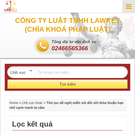
CÔNG TY LUẬT TNHH LAWKEY
(CHÌA KHOÁ PHÁP LUẬT)
Tổng đài tư vấn dịch vụ
02466565366
Tìm kiếm
Home
»
Lĩnh vực khác
»
Thủ tục đề nghị miễn trừ đối với thỏa thuận hạn
chế cạnh tranh bị cấm
Lọc kết quả