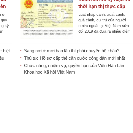
iên
thời hạn thị thực cấp
cho người nước ngoài
h ở
Luật nhập cảnh, xuất cảnh,
 quy
quá cảnh, cư trú của người
ng ký
nước ngoài tại Việt Nam sửa
ên
đổi 2019 đã đưa ra nhiều điểm
[...]
 biệt
Sang nơi ở mới bao lâu thì phải chuyển hộ khẩu?
iều
Thủ tục Hồ sơ cấp thẻ căn cước công dân mới nhất
Chức năng, nhiệm vụ, quyền hạn của Viện Hàn Lâm
Khoa học Xã hội Việt Nam