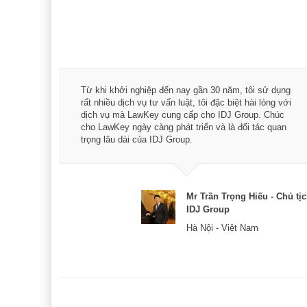
á trình
Từ khi khởi nghiệp đến nay gần 30 năm, tôi sử dụng
hài
rất nhiều dịch vụ tư vấn luật, tôi đặc biệt hài lòng với
ey:
dịch vụ mà LawKey cung cấp cho IDJ Group. Chúc
xác -
cho LawKey ngày càng phát triển và là đối tác quan
trọng lâu dài của IDJ Group.
& CEO
Mr Trần Trọng Hiếu - Chủ tị
IDJ Group
Hà Nội - Việt Nam