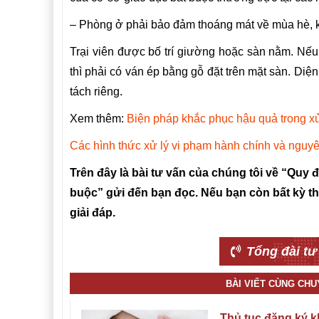
–
Ph
ò
ng ở phải bảo đảm thoáng mát về mùa hè, k
Trại viên được bố trí giường hoặc sàn nằm. Nếu
thì phải có ván ép bằng gỗ đặt trên mặt sàn. Diện 
tách riêng.
Xem thêm:
Biện pháp khắc phục hậu quả trong xử
Các hình thức xử lý vi phạm hành chính và nguy
Trên đây là bài tư vấn của chúng tôi về “Quy đ
buộc” gửi đến bạn đọc. Nếu bạn còn bất kỳ th
giải đáp.
Tổng đài tư
BÀI VIẾT CÙNG CH
Thủ tục đăng ký k