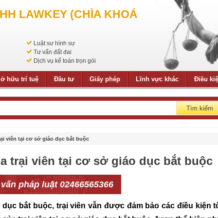
NHH LAWKEY (CHÌA KHOÁ
Luật sư hình sự
Tư vấn đất đai
Dịch vụ kế toán trọn gói
ở hữu trí tuệ
Đầu tư
Giấy phép
Lĩnh vực khác
Điều ki
Tìm kiếm
ại viên tại cơ sở giáo dục bắt buộc
 trại viên tại cơ sở giáo dục bắt buộc
 vấn pháp luật 02466565366
dục bắt buộc, trại viên vẫn được đảm bảo các điều kiện t