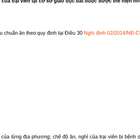
 của trại viên tại cơ sở giáo dục bắt buộc được thể hiện n
êu chuẩn ăn theo quy định tại Điều 30
Nghị định 02/2014/NĐ-C
 của từng địa phương; chế độ ăn, nghỉ của trại viên bị bệnh 