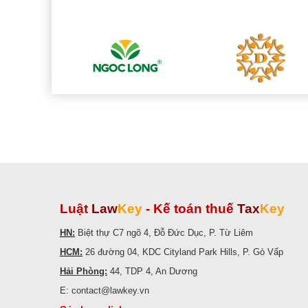
Luật
Law
Key
-
Kế toán thuế
Tax
Key
HN:
Biệt thự C7 ngõ 4, Đỗ Đức Dục, P. Từ Liêm
HCM:
26 đường 04, KDC Cityland Park Hills, P. Gò Vấp
Hải Phòng:
44, TDP 4, An Dương
E: contact@lawkey.vn