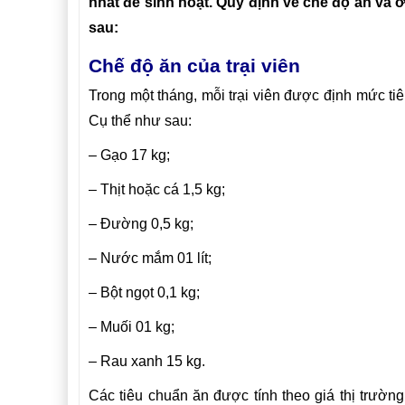
nhất để sinh hoạt. Quy định về chế độ ăn và ở
sau:
Chế độ ăn của trại viên
Trong một tháng, mỗi trại viên được định mức ti
Cụ thể như sau:
–
Gạo 17 kg;
–
Thịt hoặc cá 1,5 kg;
–
Đường 0,5 kg;
–
Nước mắm 01 lít;
– Bột ngọt 0,1 kg;
–
Muối 01 kg;
–
Rau xanh
1
5 kg.
Các tiêu chuẩn ăn được tính theo giá thị trường