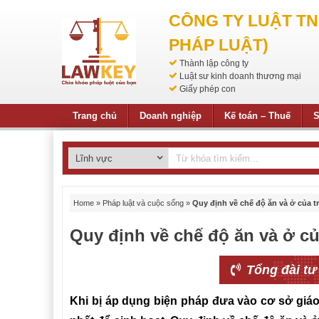
CÔNG TY LUẬT T
PHÁP LUẬT)
Thành lập công ty
Luật sư kinh doanh thương mại
Giấy phép con
Trang chủ
Doanh nghiệp
Kế toán – Thuế
S
Home
»
Pháp luật và cuộc sống
»
Quy định về chế độ ăn và ở của tr
Quy định về chế độ ăn và ở của
Tổng đài tư
Khi bị áp dụng biện pháp đưa vào cơ sở giáo 