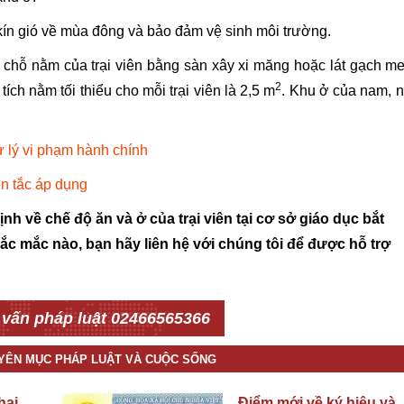
ín gió về mùa đông và bảo đảm vệ sinh môi trường.
 chỗ nằm của trại viên bằng sàn xây xi măng hoặc lát gạch m
2
tích nằm tối thiểu cho mỗi trại viên là 2,5 m
. Khu ở của nam, 
 lý vi phạm hành chính
ên tắc áp dụng
ịnh về chế độ ăn và ở của trại viên tại cơ sở giáo dục bắt
ắc mắc nào, bạn hãy liên hệ với chúng tôi để được hỗ trợ
 vấn pháp luật 02466565366
UYÊN MỤC PHÁP LUẬT VÀ CUỘC SỐNG
hai
Điểm mới về ký hiệu và