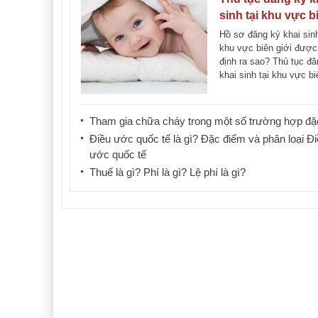
sinh tại khu vực b
giới mới nhất
Hồ sơ đăng ký khai sin
khu vực biên giới được
định ra sao? Thủ tục đă
khai sinh tại khu vực bi
giới mới [...]
Tham gia chữa cháy trong một số trường hợp đặc
Điều ước quốc tế là gì? Đặc điểm và phân loại Đ
ước quốc tế
Thuế là gì? Phí là gì? Lệ phí là gì?