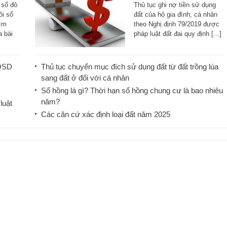
đình, cá nhân
 sổ đỏ
Thủ tục ghi nợ tiền sử dụng
ồi sổ
đất của hộ gia đình, cá nhân
tìm
theo Nghị định 79/2019 được
a bài
pháp luật đất đai quy định [...]
NQSD
Thủ tục chuyển mục đích sử dụng đất từ đất trồng lúa
sang đất ở đối với cá nhân
Sổ hồng là gì? Thời hạn sổ hồng chung cư là bao nhiêu
năm?
luật
Các căn cứ xác định loại đất năm 2025