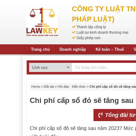
CÔNG TY LUẬT T
PHÁP LUẬT)
Thành lập công ty
Luật sư kinh doanh thương mại
Giấy phép con
Trang chủ
Doanh nghiệp
Kế toán – Thuế
S
Home
»
Đất đai
»
Hỏi đáp - Kiến thức
»
Chi phí cấp sổ đỏ sẽ tăng s
Chi phí cấp sổ đỏ sẽ tăng sa
Tổng đài tư
Chi phí cấp sổ đỏ sẽ tăng sau năm 2023? Mức p