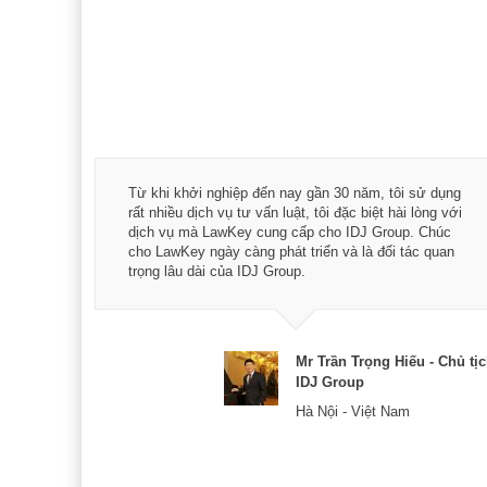
á trình
Từ khi khởi nghiệp đến nay gần 30 năm, tôi sử dụng
hài
rất nhiều dịch vụ tư vấn luật, tôi đặc biệt hài lòng với
ey:
dịch vụ mà LawKey cung cấp cho IDJ Group. Chúc
xác -
cho LawKey ngày càng phát triển và là đối tác quan
trọng lâu dài của IDJ Group.
& CEO
Mr Trần Trọng Hiếu - Chủ tị
IDJ Group
Hà Nội - Việt Nam