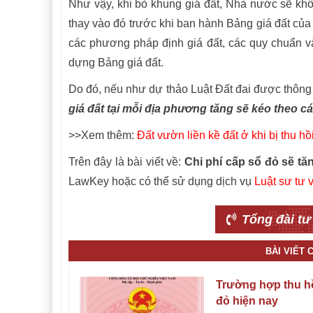
Như vậy, khi bỏ khung giá đất, Nhà nước sẽ khôn
thay vào đó trước khi ban hành Bảng giá đất củ
các phương pháp định giá đất, các quy chuẩn và 
dựng Bảng giá đất.
Do đó, nếu như dự thảo Luật Đất đai được thông 
giá đất tại mỗi địa phương tăng sẽ kéo theo cá
>>Xem thêm:
Đất vườn liền kề đất ở khi bị thu 
Trên đây là bài viết về:
Chi phí cấp sổ đỏ sẽ t
LawKey hoặc có thể sử dụng dịch vụ
Luật sư tư 
Tổng đài tư
BÀI VIẾT
Trường hợp thu h
đỏ hiện nay