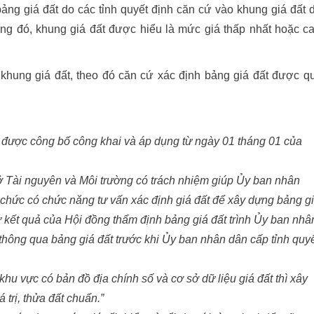
ảng giá đất do các tỉnh quyết định căn cứ vào khung giá đất 
ng đó, khung giá đất được hiểu là mức giá thấp nhất hoặc c
 khung giá đất, theo đó căn cứ xác định bảng giá đất được q
ược công bố công khai và áp dụng từ ngày 01 tháng 01 của
ài nguyên và Môi trường có trách nhiệm giúp Ủy ban nhân
 chức có chức năng tư vấn xác định giá đất để xây dựng bảng g
cứ kết quả của Hội đồng thẩm định bảng giá đất trình Ủy ban nhâ
 thông qua bảng giá đất trước khi Ủy ban nhân dân cấp tỉnh quy
 khu vực có bản đồ địa chính số và cơ sở dữ liệu giá đất thì xây
 trị, thửa đất chuẩn.”