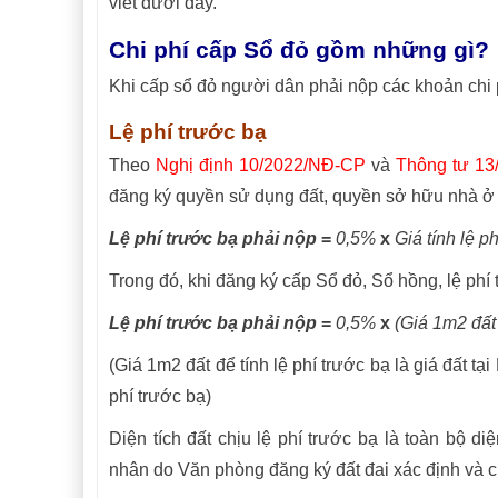
viết dưới đây.
Chi phí cấp Sổ đỏ gồm những gì?
Khi cấp sổ đỏ người dân phải nộp các khoản chi 
Lệ phí trước bạ
Theo
Nghị định 10/2022/NĐ-CP
và
Thông tư 13
đăng ký quyền sử dụng đất, quyền sở hữu nhà ở là
Lệ phí trước bạ phải nộp
=
0,5%
x
Giá tính lệ p
Trong đó, khi đăng ký cấp Sổ đỏ, Sổ hồng, lệ phí
Lệ phí trước bạ phải nộp
=
0,5%
x
(Giá 1m2 đất
(Giá 1m2 đất để tính lệ phí trước bạ là giá đất t
phí trước bạ)
Diện tích đất chịu lệ phí trước bạ là toàn bộ d
nhân do Văn phòng đăng ký đất đai xác định và 