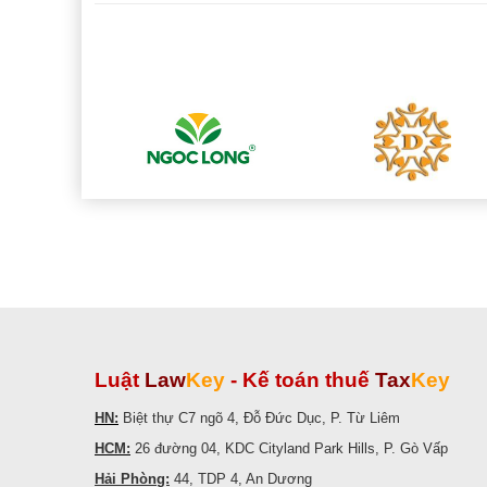
Luật
Law
Key
-
Kế toán thuế
Tax
Key
HN:
Biệt thự C7 ngõ 4, Đỗ Đức Dục, P. Từ Liêm
HCM:
26 đường 04, KDC Cityland Park Hills, P. Gò Vấp
Hải Phòng:
44, TDP 4, An Dương