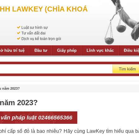
NHH LAWKEY (CHÌA KHOÁ
Luật sư hình sự
Tư vấn đất đai
Dịch vụ kế toán trọn gói
ở hữu trí tuệ
Đầu tư
Giấy phép
Lĩnh vực khác
Điều ki
Tìm kiếm
au năm 2023?
u năm 2023?
 vấn pháp luật 02466565366
hí cấp sổ đỏ là bao nhiêu? Hãy cùng LawKey tìm hiểu qua b