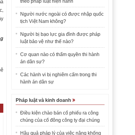
theo pháp luật hiện hành
mà
c,
Người nước ngoài có được nhập quốc
ây
tịch Việt Nam không?
Người bị bạo lực gia đình được pháp
ng
luật bảo vệ như thế nào?
Cơ quan nào có thẩm quyền thi hành
án dân sự?
hệ
Các hành vi bị nghiêm cấm trong thi
hành án dân sự
Pháp luật và kinh doanh
Điều kiện chào bán cổ phiếu ra công
chúng của cổ đông công ty đại chúng
Hậu quả pháp lý của việc nâng khống