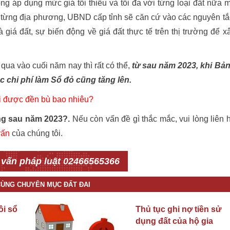
g áp dụng mức giá tối thiểu và tối đa với từng loại đất nữa 
a từng địa phương, UBND cấp tỉnh sẽ căn cứ vào các nguyên tắ
giá đất, sự biến động về giá đất thực tế trên thị trường để x
qua vào cuối năm nay thì rất có thể,
từ sau năm 2023, khi Bả
c chi phí làm Sổ đỏ cũng tăng lên.
hồi được đền bù bao nhiêu?
ăng sau năm 2023?.
Nếu còn vấn đề gì thắc mắc, vui lòng liên 
vấn
của chúng tôi.
 vấn pháp luật 02466565366
 CÙNG CHUYÊN MỤC ĐẤT ĐAI
ồi sổ
Thủ tục ghi nợ tiền sử
dụng đất của hộ gia