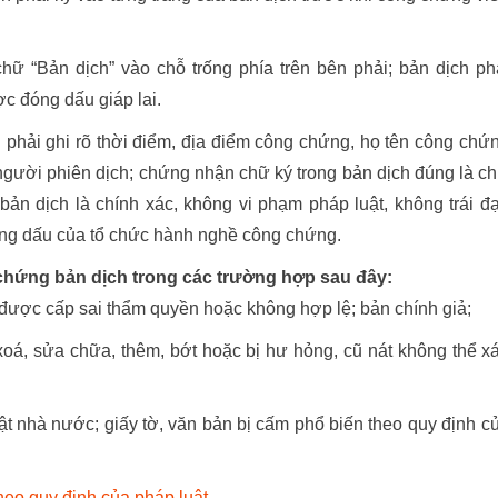
ữ “Bản dịch” vào chỗ trống phía trên bên phải; bản dịch ph
c đóng dấu giáp lai.
 phải ghi rõ thời điểm, địa điểm công chứng, họ tên công chứ
người phiên dịch; chứng nhận chữ ký trong bản dịch đúng là c
ản dịch là chính xác, không vi phạm pháp luật, không trái đ
óng dấu của tổ chức hành nghề công chứng.
hứng bản dịch trong các trường hợp sau đây:
 được cấp sai thẩm quyền hoặc không hợp lệ; bản chính giả;
xoá, sửa chữa, thêm, bớt hoặc bị hư hỏng, cũ nát không thể x
ật nhà nước; giấy tờ, văn bản bị cấm phổ biến theo quy định c
eo quy định của pháp luật