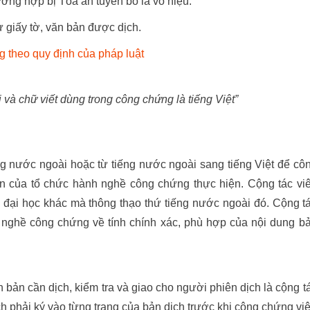
ờng hợp bị Tòa án tuyên bố là vô hiệu.
 giấy tờ, văn bản được dịch.
g theo quy định của pháp luật
i và chữ viết dùng trong công chứng là tiếng Việt”
ếng nước ngoài hoặc từ tiếng nước ngoài sang tiếng Việt để cô
ên của tổ chức hành nghề công chứng thực hiện. Cộng tác vi
c đại học khác mà thông thạo thứ tiếng nước ngoài đó. Cộng t
h nghề công chứng về tính chính xác, phù hợp của nội dung b
 bản cần dịch, kiểm tra và giao cho người phiên dịch là cộng t
h phải ký vào từng trang của bản dịch trước khi công chứng vi