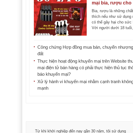
mại bia, rượu cho
người dưới 18 tuổ
Bia, rượu là những chất
thích nếu như sử dụng 
có thể gây hại cho sức
Với người dưới 18 tuổi,
mà thể [...]
Công chứng Hợp đồng mua bán, chuyển nhượng
đất
Thực hiện hoạt động khuyến mại trên Website t
mại điện tử bán hàng có phải thực hiện thủ tục th
báo khuyến mại?
Xử lý hành vi khuyến mại nhằm cạnh tranh không
mạnh
á trình
Từ khi khởi nghiệp đến nay gần 30 năm, tôi sử dụng