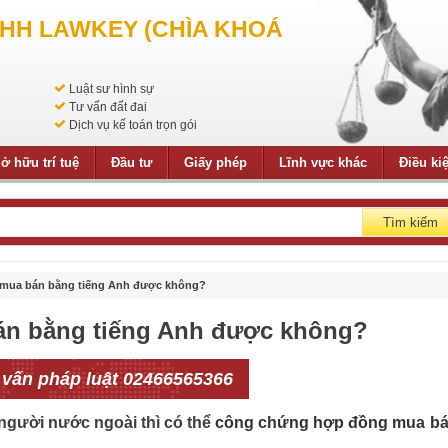
NHH LAWKEY (CHÌA KHOÁ
Luật sư hình sự
Tư vấn đất đai
Dịch vụ kế toán trọn gói
ở hữu trí tuệ
Đầu tư
Giấy phép
Lĩnh vực khác
Điều ki
Tìm kiếm
mua bán bằng tiếng Anh được không?
n bằng tiếng Anh được không?
 vấn pháp luật 02466565366
người nước ngoài thì có thể
công chứng hợp đồng mua b