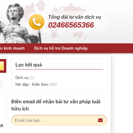
Tổng đài tư vấn dịch vụ
02466565366
ện kinh doanh
Dịch vụ hỗ trợ Doanh nghiệp
Lọc kết quả
Dịch vụ
(1)
Hỏi đáp - Kiến thức
(65)
Điền email để nhận bài tư vấn pháp luật
hữu ích
án