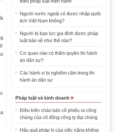
theo pháp luật hiện hành
Người nước ngoài có được nhập quốc
ải
tịch Việt Nam không?
Người bị bạo lực gia đình được pháp
ng
luật bảo vệ như thế nào?
hữ
Cơ quan nào có thẩm quyền thi hành
ạo
án dân sự?
Các hành vi bị nghiêm cấm trong thi
hành án dân sự
ác
Pháp luật và kinh doanh
Điều kiện chào bán cổ phiếu ra công
ủa
chúng của cổ đông công ty đại chúng
Hậu quả pháp lý của việc nâng khống