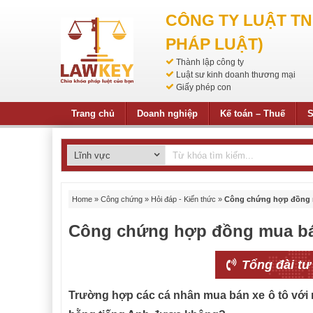
CÔNG TY LUẬT T
PHÁP LUẬT)
Thành lập công ty
Luật sư kinh doanh thương mại
Giấy phép con
Trang chủ
Doanh nghiệp
Kế toán – Thuế
S
Home
»
Công chứng
»
Hỏi đáp - Kiến thức
»
Công chứng hợp đồng 
Công chứng hợp đồng mua bá
Tổng đài tư
Trường hợp các cá nhân mua bán xe ô tô với 