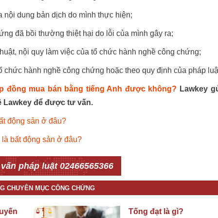
a nội dung bản dịch do mình thực hiện;
ng đã bồi thường thiệt hại do lỗi của mình gây ra;
thuật, nội quy làm việc của tổ chức hành nghề công chứng;
tổ chức hành nghề công chứng hoặc theo quy định của pháp luậ
p đồng mua bán bằng tiếng Anh được không?
Lawkey g
hệ Lawkey để được tư vấn.
bất động sản ở đâu?
 là bất động sản ở đâu?
 vấn pháp luật 02466565366
ÙNG CHUYÊN MỤC CÔNG CHỨNG
uyến
Tống đạt là gì?