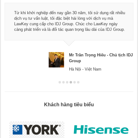
Thay mặt Công ty Dương Cafe, tôi xin chân
sử dụng rất nhiều
ngũ luật sư, kế toán của LawKey. Thực sự 
 dịch vụ mà
dụng dịch vụ tư vấn pháp luật và kế toán th
 LawKey ngày
Chúc các bạn phát triển hơn, phục vụ tốt h
dài của IDJ Group.
doanh nghiệp.
 Hiếu - Chủ tịch IDJ
Mr Dương - 
Hà Nội
 Nam
Khách hàng tiêu biểu