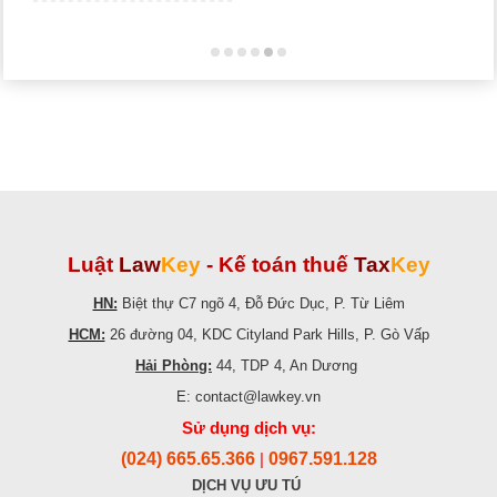
Luật
Law
Key
-
Kế toán thuế
Tax
Key
HN:
Biệt thự C7 ngõ 4, Đỗ Đức Dục, P. Từ Liêm
HCM:
26 đường 04, KDC Cityland Park Hills, P. Gò Vấp
Hải Phòng:
44, TDP 4, An Dương
E: contact@lawkey.vn
Sử dụng dịch vụ:
(024) 665.65.366
0967.591.128
|
DỊCH VỤ ƯU TÚ