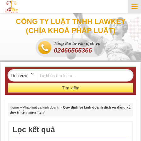
CÔNG TY LUẬT TNHH LAWKEY
(CHÌA KHOÁ PHÁP LUẬT)
Tổng đài tư vấn dịch vụ
02466565366
Tìm kiếm
Home
»
Pháp luật và kinh doanh
»
Quy định về kinh doanh dịch vụ đăng ký,
duy trì tên miền “.vn”
Lọc kết quả