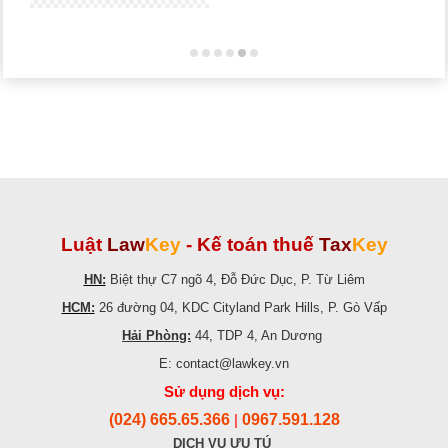
Luật
Law
Key
-
Kế toán thuế
Tax
Key
HN:
Biệt thự C7 ngõ 4, Đỗ Đức Dục, P. Từ Liêm
HCM:
26 đường 04, KDC Cityland Park Hills, P. Gò Vấp
Hải Phòng:
44, TDP 4, An Dương
E: contact@lawkey.vn
Sử dụng dịch vụ:
(024) 665.65.366
0967.591.128
|
DỊCH VỤ ƯU TÚ