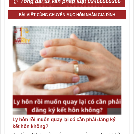
Tổng đài tư vấn pháp luật 02466565366
BÀI VIẾT CÙNG CHUYÊN MỤC HÔN NHÂN GIA ĐÌNH
Ly hôn rồi muốn quay lại có cần phải đăng ký
kết hôn không?