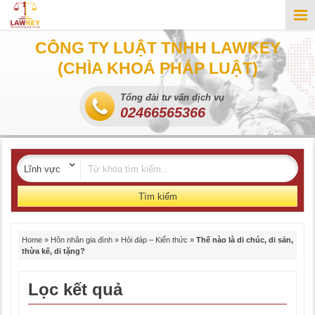
CÔNG TY LUẬT TNHH LAWKEY
(CHÌA KHOÁ PHÁP LUẬT)
Tổng đài tư vấn dịch vụ
02466565366
Tìm kiếm
Home
»
Hôn nhân gia đình
»
Hỏi đáp – Kiến thức
»
Thế nào là di chúc, di sản,
thừa kế, di tặng?
Lọc kết quả