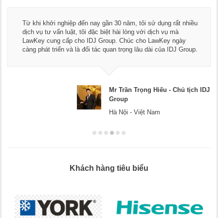
Thay mặt Công ty Dương Cafe, tôi xin chân thành cảm ơn đ
ều
ngũ luật sư, kế toán của LawKey. Thực sự yên tâm khi sử
dụng dịch vụ tư vấn pháp luật và kế toán thuế bên các bạn.
Chúc các bạn phát triển hơn, phục vụ tốt hơn cho cộng đồn
p.
doanh nghiệp.
ch IDJ
Mr Dương - CEO Dương Ca
Hà Nội
Khách hàng tiêu biểu