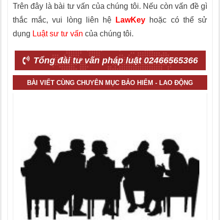
Trên đây là bài tư vấn của chúng tôi. Nếu còn vấn đề gì
thắc mắc, vui lòng liên hệ
LawKey
hoặc có thể sử
dụng
Luật sư tư vấn
của chúng tôi.
Tổng đài tư vấn pháp luật 02466565366
BÀI VIẾT CÙNG CHUYÊN MỤC BẢO HIỂM - LAO ĐỘNG