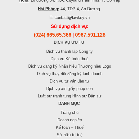
HCM:
26 đường 04, KDC Cityland Park Hills, P. Gò Vấp
Hải Phòng:
44, TDP 4, An Dương
E: contact@lawkey.vn
Sử dụng dịch vụ:
(024) 665.65.366
0967.591.128
|
DỊCH VỤ ƯU TÚ
Dịch vụ thành lập Công ty
Dịch vụ Kế toán thuế
Dịch vụ đăng ký Nhãn hiệu Thương hiệu Logo
Dịch vụ thay đổi đăng ký kinh doanh
Dịch vụ tư vấn đầu tư
Dịch vụ xin giấy phép con
Luật sư tranh tụng Hình sự Dân sự
DANH MỤC
Trang chủ
Doanh nghiệp
Kế toán – Thuế
Sở hữu trí tuệ