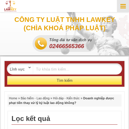
CÔNG TY LUẬT TNHH LAWKEY
(CHÌA KHOÁ PHÁP LUẬT)
Tổng đài tư vấn dịch vụ
02466565366
Tìm kiếm
Home
»
Bảo hiểm - Lao động
»
Hỏi đáp - Kiến thức
»
Doanh nghiệp được
phạt tiền thay xử lý kỷ luật lao động không?
Lọc kết quả