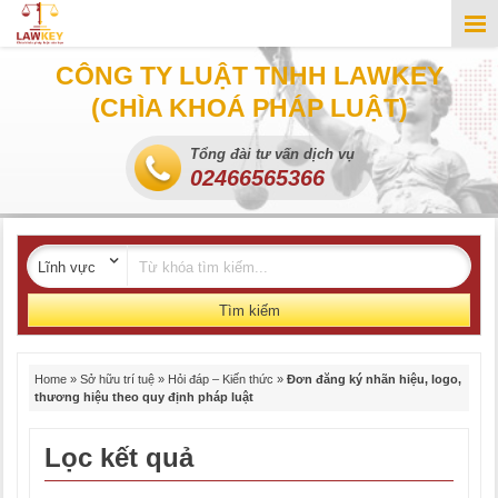
CÔNG TY LUẬT TNHH LAWKEY
(CHÌA KHOÁ PHÁP LUẬT)
Tổng đài tư vấn dịch vụ
02466565366
Tìm kiếm
Home
»
Sở hữu trí tuệ
»
Hỏi đáp – Kiến thức
»
Đơn đăng ký nhãn hiệu, logo,
thương hiệu theo quy định pháp luật
Lọc kết quả