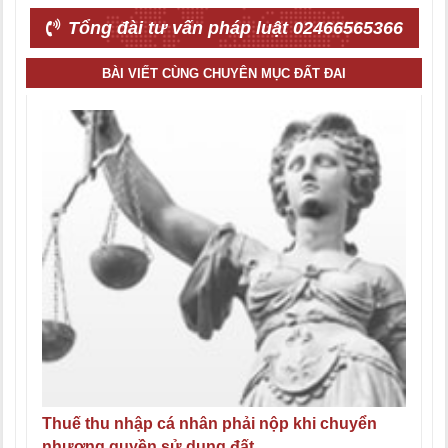
Tổng đài tư vấn pháp luật 02466565366
BÀI VIẾT CÙNG CHUYÊN MỤC ĐẤT ĐAI
Thuế thu nhập cá nhân phải nộp khi chuyển
nhượng quyền sử dụng đất