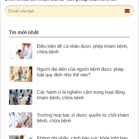
Tin mới nhất
Điều kiện để cá nhân được phép khám bệnh,
chữa bệnh
Người đại diện của người bệnh được pháp
luật quy định như thế nào?
Các hành vi bị nghiêm cấm trong hoạt động
khám bệnh, chữa bệnh
Trường hợp bác sĩ được quyền từ chối khám
bệnh, chữa bệnh
Không ghi nhãn, cảnh báo sức khỏe trên bao