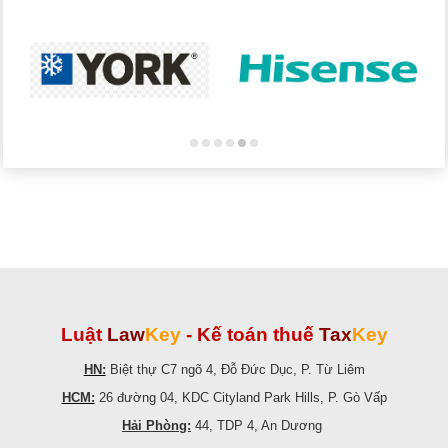
Luật
Law
Key
-
Kế toán thuế
Tax
Key
HN:
Biệt thự C7 ngõ 4, Đỗ Đức Dục, P. Từ Liêm
HCM:
26 đường 04, KDC Cityland Park Hills, P. Gò Vấp
Hải Phòng:
44, TDP 4, An Dương