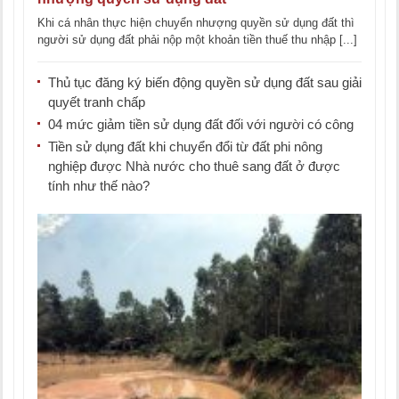
Khi cá nhân thực hiện chuyển nhượng quyền sử dụng đất thì
người sử dụng đất phải nộp một khoản tiền thuế thu nhập [...]
Thủ tục đăng ký biến động quyền sử dụng đất sau giải
quyết tranh chấp
04 mức giảm tiền sử dụng đất đối với người có công
Tiền sử dụng đất khi chuyển đổi từ đất phi nông
nghiệp được Nhà nước cho thuê sang đất ở được
tính như thế nào?