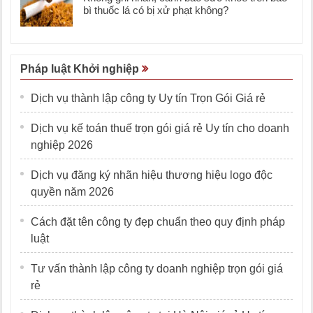
bì thuốc lá có bị xử phạt không?
Pháp luật Khởi nghiệp
Dịch vụ thành lập công ty Uy tín Trọn Gói Giá rẻ
Dịch vụ kế toán thuế trọn gói giá rẻ Uy tín cho doanh
nghiệp 2026
Dịch vụ đăng ký nhãn hiệu thương hiệu logo độc
quyền năm 2026
Cách đặt tên công ty đẹp chuẩn theo quy định pháp
luật
Tư vấn thành lập công ty doanh nghiệp trọn gói giá
rẻ