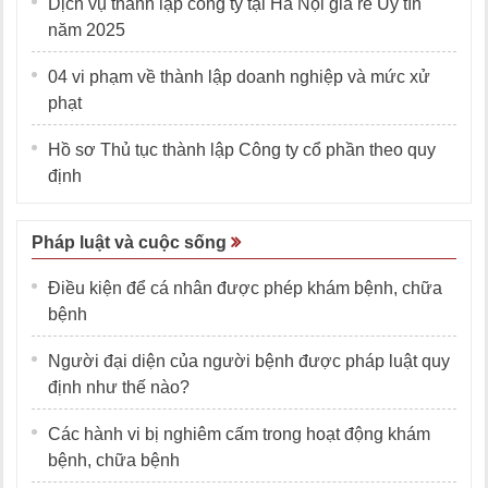
Dịch vụ thành lập công ty tại Hà Nội giá rẻ Uy tín
năm 2025
04 vi phạm về thành lập doanh nghiệp và mức xử
phạt
Hồ sơ Thủ tục thành lập Công ty cổ phần theo quy
định
Pháp luật và cuộc sống
Điều kiện để cá nhân được phép khám bệnh, chữa
bệnh
Người đại diện của người bệnh được pháp luật quy
định như thế nào?
Các hành vi bị nghiêm cấm trong hoạt động khám
bệnh, chữa bệnh