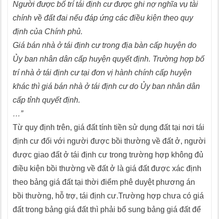
Người được bố trí tái định cư được ghi nợ nghĩa vụ tài
chính về đất đai nếu đáp ứng các điều kiện theo quy
định của Chính phủ.
Giá bán nhà ở tái định cư trong địa bàn cấp huyện do
Ủy ban nhân dân cấp huyện quyết định. Trường hợp bố
trí nhà ở tái định cư tại đơn vị hành chính cấp huyện
khác thì giá bán nhà ở tái định cư do Ủy ban nhân dân
cấp tỉnh quyết định.
…”
Từ quy định trên, giá đất tính tiền sử dụng đất tại nơi tái
định cư đối với người được bồi thường về đất ở, người
được giao đất ở tái định cư trong trường hợp không đủ
điều kiện bồi thường về đất ở là giá đất được xác định
theo bảng giá đất tại thời điểm phê duyệt phương án
bồi thường, hỗ trợ, tái định cư.Trường hợp chưa có giá
đất trong bảng giá đất thì phải bổ sung bảng giá đất để