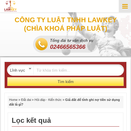
CÔNG TY LUẬT TNHH LAWKEY
(CHÌA KHOÁ PHÁP LUẬT)
Tổng đài tư vấn dịch vụ
02466565366
Tìm kiếm
Home
»
Đất đai
»
Hỏi đáp - Kiến thức
»
Giá đất để tính ghi nợ tiền sử dụng
đất là gì?
Lọc kết quả