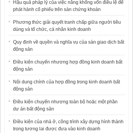
Hậu quả pháp lý của việc nâng khống vốn điều lệ để
phát hành cổ phiếu trên sàn chứng khoán
Phương thức giải quyết tranh chấp giữa người tiêu
dùng và tổ chức, cá nhân kinh doanh
Quy định về quyền và nghĩa vụ của sàn giao dịch bất
động sản
Điều kiện chuyển nhượng hợp đồng kinh doanh bất
động sản
Nội dung chính của hợp đồng trong kinh doanh bất
động sản
Điều kiện chuyển nhượng toàn bộ hoặc một phần
dự án bất động sản
Điều kiện của nhà ở, công trình xây dựng hình thành
trong tương lai được đưa vào kinh doanh