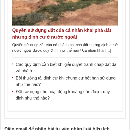
Quyền sử dụng đất của cá nhân khai phá đất
nhưng định cư ở nước ngoài
Quyền sử dụng đất của cá nhân khai phá đất nhưng định cư ở
nước ngoài được quy định như thế nào? Cá nhân khai [...]
Các quy định cần biết khi giải quyết tranh chấp đất đai
và nhà ở
Bồi thường tái định cư khi chung cư hết hạn sử dụng
như thế nào?
Đất sử dụng cho hoạt động khoáng sản được quy
định như thế nào?
Điền email để nhận bài tư vấn pháp luật hữu ích