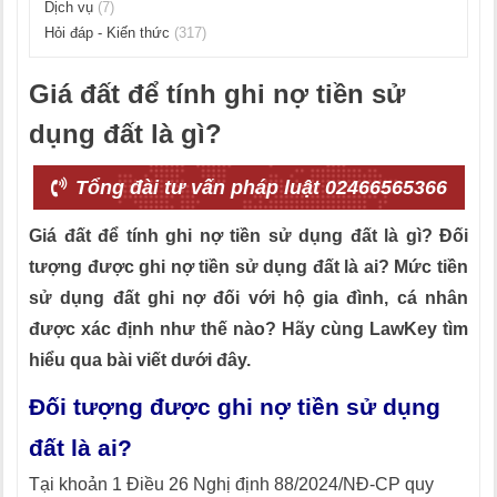
Dịch vụ
(7)
Hỏi đáp - Kiến thức
(317)
Giá đất để tính ghi nợ tiền sử
dụng đất là gì?
Tổng đài tư vấn pháp luật 02466565366
Giá đất để tính ghi nợ tiền sử dụng đất là gì? Đối
tượng được ghi nợ tiền sử dụng đất là ai? Mức tiền
sử dụng đất ghi nợ đối với hộ gia đình, cá nhân
được xác định như thế nào? Hãy cùng LawKey tìm
hiểu qua bài viết dưới đây.
Đối tượng được ghi nợ tiền sử dụng
đất là ai?
Tại khoản 1 Điều 26 Nghị định 88/2024/NĐ-CP quy