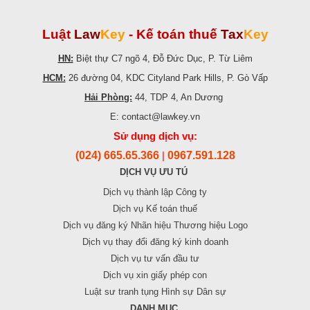
Luật
Law
Key
-
Kế toán thuế
Tax
Key
HN:
Biệt thự C7 ngõ 4, Đỗ Đức Dục, P. Từ Liêm
HCM:
26 đường 04, KDC Cityland Park Hills, P. Gò Vấp
Hải Phòng:
44, TDP 4, An Dương
E: contact@lawkey.vn
Sử dụng dịch vụ:
(024) 665.65.366
0967.591.128
|
DỊCH VỤ ƯU TÚ
Dịch vụ thành lập Công ty
Dịch vụ Kế toán thuế
Dịch vụ đăng ký Nhãn hiệu Thương hiệu Logo
Dịch vụ thay đổi đăng ký kinh doanh
Dịch vụ tư vấn đầu tư
Dịch vụ xin giấy phép con
Luật sư tranh tụng Hình sự Dân sự
DANH MỤC