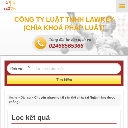
CÔNG TY LUẬT TNHH LAWKEY
(CHÌA KHOÁ PHÁP LUẬT)
Tổng đài tư vấn dịch vụ
02466565366
Tìm kiếm
Home
»
Dân sự
»
Chuyển nhượng tài sản thế chấp tại Ngân hàng được
không?
Lọc kết quả