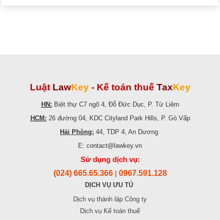
Luật
Law
Key
-
Kế toán thuế
Tax
Key
HN:
Biệt thự C7 ngõ 4, Đỗ Đức Dục, P. Từ Liêm
HCM:
26 đường 04, KDC Cityland Park Hills, P. Gò Vấp
Hải Phòng:
44, TDP 4, An Dương
E: contact@lawkey.vn
Sử dụng dịch vụ:
(024) 665.65.366
0967.591.128
|
DỊCH VỤ ƯU TÚ
Dịch vụ thành lập Công ty
Dịch vụ Kế toán thuế