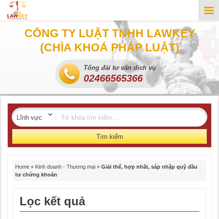
CÔNG TY LUẬT TNHH LAWKEY
(CHÌA KHOÁ PHÁP LUẬT)
Tổng đài tư vấn dịch vụ
02466565366
Tìm kiếm
Home
»
Kinh doanh - Thương mại
»
Giải thể, hợp nhất, sáp nhập quỹ đầu
tư chứng khoán
Lọc kết quả