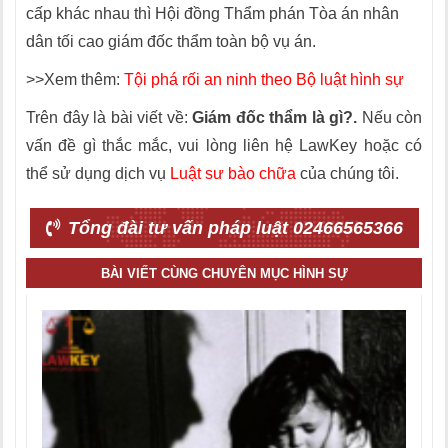
cấp khác nhau thì Hội đồng Thẩm phán Tòa án nhân
dân tối cao giám đốc thẩm toàn bộ vụ án.
>>Xem thêm:
Tội phá rối an ninh theo Bộ luật hình sự
Trên đây là bài viết về:
Giám đốc thẩm là gì?.
Nếu còn
vấn đề gì thắc mắc, vui lòng liên hệ LawKey hoặc có
thể sử dụng dịch vụ
Luật sư bào chữa
của chúng tôi.
Tổng đài tư vấn pháp luật 02466565366
BÀI VIẾT CÙNG CHUYÊN MỤC HÌNH SỰ