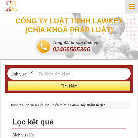
CÔNG TY LUẬT TNHH LAWKEY
(CHÌA KHOÁ PHÁP LUẬT)
Tổng đài tư vấn dịch vụ
02466565366
Tìm kiếm
Home
»
Hình sự
»
Hỏi đáp - Kiến thức
»
Giám đốc thẩm là gì?
Lọc kết quả
Dịch vụ
(10)