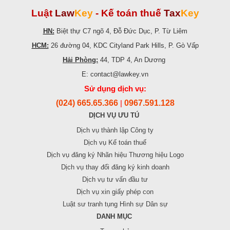
Luật
Law
Key
-
Kế toán thuế
Tax
Key
HN:
Biệt thự C7 ngõ 4, Đỗ Đức Dục, P. Từ Liêm
HCM:
26 đường 04, KDC Cityland Park Hills, P. Gò Vấp
Hải Phòng:
44, TDP 4, An Dương
E: contact@lawkey.vn
Sử dụng dịch vụ:
(024) 665.65.366
0967.591.128
|
DỊCH VỤ ƯU TÚ
Dịch vụ thành lập Công ty
Dịch vụ Kế toán thuế
Dịch vụ đăng ký Nhãn hiệu Thương hiệu Logo
Dịch vụ thay đổi đăng ký kinh doanh
Dịch vụ tư vấn đầu tư
Dịch vụ xin giấy phép con
Luật sư tranh tụng Hình sự Dân sự
DANH MỤC