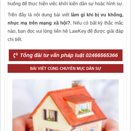
huống để thực hiện việc khởi kiện dân sự hoặc hình sự.
Trên đây là nội dung bài viết
làm gì khi bị vu khống,
nhục mạ trên mạng xã hội?.
Nếu có bất kỳ thắc mắc
nào, bạn đọc vui lòng liên hệ LawKey để được giải đáp
chi tiết.
Tổng đài tư vấn pháp luật 02466565366
BÀI VIẾT CÙNG CHUYÊN MỤC DÂN SỰ