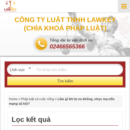
CÔNG TY LUẬT TNHH LAWKEY
(CHÌA KHOÁ PHÁP LUẬT)
Tổng đài tư vấn dịch vụ
02466565366
Tìm kiếm
Home
»
Pháp luật và cuộc sống
»
Làm gì khi bị vu khống, nhục mạ trên
mạng xã hội?
Lọc kết quả