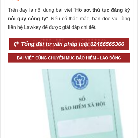
Trên đây là nội dung bài viết “
Hồ sơ, thủ tục đăng ký
nội quy công ty
“. Nếu có thắc mắc, bạn đọc vui lòng
liên hệ Lawkey để được giải đáp chi tiết.
Tổng đài tư vấn pháp luật 02466565366
BÀI VIẾT CÙNG CHUYÊN MỤC BẢO HIỂM - LAO ĐỘNG