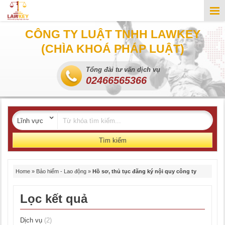
CÔNG TY LUẬT TNHH LAWKEY
(CHÌA KHOÁ PHÁP LUẬT)
Tổng đài tư vấn dịch vụ
02466565366
Tìm kiếm
Home
»
Bảo hiểm - Lao động
»
Hồ sơ, thủ tục đăng ký nội quy công ty
Lọc kết quả
Dịch vụ
(2)