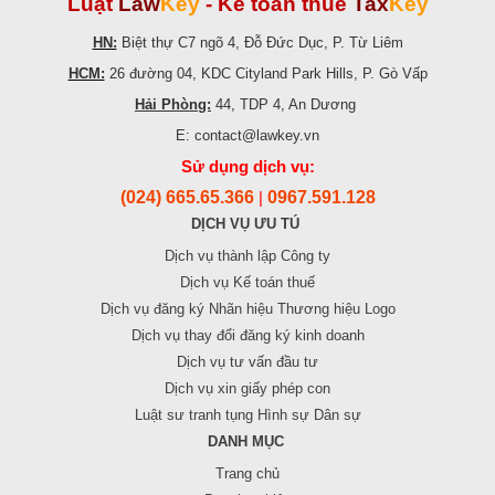
Luật
Law
Key
-
Kế toán thuế
Tax
Key
HN:
Biệt thự C7 ngõ 4, Đỗ Đức Dục, P. Từ Liêm
HCM:
26 đường 04, KDC Cityland Park Hills, P. Gò Vấp
Hải Phòng:
44, TDP 4, An Dương
E: contact@lawkey.vn
Sử dụng dịch vụ:
(024) 665.65.366
0967.591.128
|
DỊCH VỤ ƯU TÚ
Dịch vụ thành lập Công ty
Dịch vụ Kế toán thuế
Dịch vụ đăng ký Nhãn hiệu Thương hiệu Logo
Dịch vụ thay đổi đăng ký kinh doanh
Dịch vụ tư vấn đầu tư
Dịch vụ xin giấy phép con
Luật sư tranh tụng Hình sự Dân sự
DANH MỤC
Trang chủ